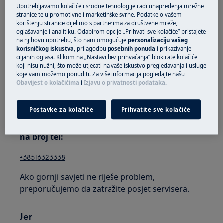
ugradbena pećnica
Upotrebljavamo kolačiće i srodne tehnologije radi unapređenja mrežne
stranice te u promotivne i marketinške svrhe. Podatke o vašem
samostojeći štednjak
korištenju stranice dijelimo s partnerima za društvene mreže,
oglašavanje i analitiku. Odabirom opcije „Prihvati sve kolačiće” pristajete
Rješenje
na njihovu upotrebu, što nam omogućuje
personalizaciju vašeg
korisničkog iskustva
, prilagodbu
posebnih ponuda
i prikazivanje
ciljanih oglasa. Klikom na „Nastavi bez prihvaćanja” blokirate kolačiće
1. Provjerite je li uređaj pravilno spojen na
koji nisu nužni, što može utjecati na vaše iskustvo pregledavanja i usluge
napajanje.
koje vam možemo ponuditi. Za više informacija pogledajte našu
Obavijest o kolačićima
i
Izjavu o privatnosti podataka
.
Osigurajte da je uređaj ispravno instaliran tako
da pozovete ovlaštenog instalatera.
Postavke za kolačiće
Prihvatite sve kolačiće
2. Obratite se ovlaštenom servisnom centru
na broj tel:
+38516323338
Ako gornji savjeti ne riješe problem,
preporučujemo da zatražite posjet servisera.
Jer