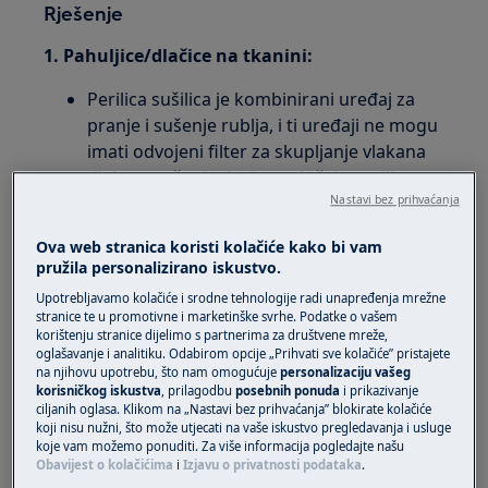
Rješenje
1. Pahuljice/dlačice na tkanini:
Perilica sušilica je kombinirani uređaj za
pranje i sušenje rublja, i ti uređaji ne mogu
imati odvojeni filter za skupljanje vlakana
tijekom sušenja. (osim u slučaju perilica
sušilica s toplinskom pumpom).
Nastavi bez prihvaćanja
U ovim strojevima može postojati rizik od
Ova web stranica koristi kolačiće kako bi vam
stvaranja paperja i dlačica na odjeći nakon
pružila personalizirano iskustvo.
sušenja, ali to se može smanjiti redovitim
Upotrebljavamo kolačiće i srodne tehnologije radi unapređenja mrežne
čišćenjem uređaja, korištenjem programa
stranice te u promotivne i marketinške svrhe. Podatke o vašem
za čišćenje i pažnjom na boju odjeće koju
korištenju stranice dijelimo s partnerima za društvene mreže,
oglašavanje i analitiku. Odabirom opcije „Prihvati sve kolačiće” pristajete
želite prati i/ili sušiti.
na njihovu upotrebu, što nam omogućuje
personalizaciju vašeg
Tijekom pranja i/ili sušenja, neke vrste
korisničkog iskustva
, prilagodbu
posebnih ponuda
i prikazivanje
tkanina otpuštaju dlačice (sitna vlakna od
ciljanih oglasa. Klikom na „Nastavi bez prihvaćanja” blokirate kolačiće
koji nisu nužni, što može utjecati na vaše iskustvo pregledavanja i usluge
tkanine). (npr. novi ručnici, vuneni
koje vam možemo ponuditi. Za više informacija pogledajte našu
predmeti, majice, ručnici itd.)
Obavijest o kolačićima
i
Izjavu o privatnosti podataka
.