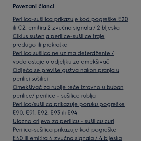
Povezani članci
Perilica-sušilica prikazuje kod pogreške E20
ili C2, emitira 2 zvučna signala / 2 bljeska
Ciklus sušenja perilice-sušilice traje
predugo ili prekratko
Perilica sušilca ne uzima deterdžente /
voda ostaje u odjeljku za omekšivač
Odjeća se previše gužva nakon pranja u
perilici sušilici
Omekšivač za rublje teče izravno u bubanj
perilice/ perilice - sušilice rublja
Perilica/sušilica prikazuje poruku pogreške
E90, E91, E92, E93 ili E94
Ulazno crijevo za perilicu - sušilicu curi
Perilica-sušilica prikazuje kod pogreške
E40 ili emitira 4 zvučna signala / 4 bljeska