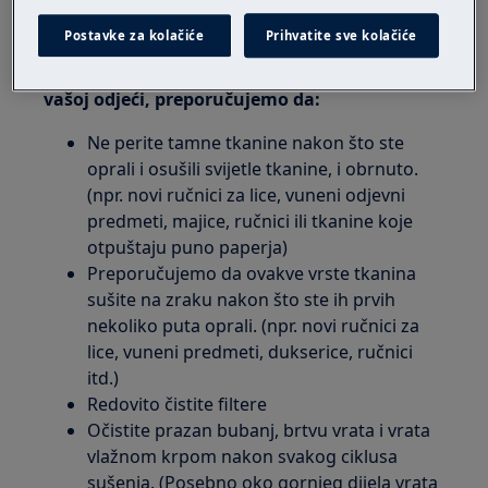
Dlaka koja se otpusti može se zalijepiti za
vašu odjeću tijekom sljedećeg pranja.
Postavke za kolačiće
Prihvatite sve kolačiće
Da biste spriječili nakupljanje dlačica na
vašoj odjeći, preporučujemo da:
Ne perite tamne tkanine nakon što ste
oprali i osušili svijetle tkanine, i obrnuto.
(npr. novi ručnici za lice, vuneni odjevni
predmeti, majice, ručnici ili tkanine koje
otpuštaju puno paperja)
Preporučujemo da ovakve vrste tkanina
sušite na zraku nakon što ste ih prvih
nekoliko puta oprali. (npr. novi ručnici za
lice, vuneni predmeti, dukserice, ručnici
itd.)
Redovito čistite filtere
Očistite prazan bubanj, brtvu vrata i vrata
vlažnom krpom nakon svakog ciklusa
sušenja. (Posebno oko gornjeg dijela vrata