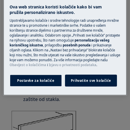
Ova web stranica koristi kolačiće kako bi vam
Rješenje
pružila personalizirano iskustvo.
Upotrebljavamo kolačiće i srodne tehnologije radi unapređenja mrežne
stranice te u promotivne i marketinške svrhe. Podatke o vašem
korištenju stranice dijelimo s partnerima za društvene mreže,
1. Zaštitu za kameru koristite za dobivanje
oglašavanje i analitiku. Odabirom opcije „Prihvati sve kolačiće” pristajete
slike najbolje kvalitete ukoliko u prostoriji
na njihovu upotrebu, što nam omogućuje
personalizaciju vašeg
imate problem sa refleksijom rasvjete na
korisničkog iskustva
, prilagodbu
posebnih ponuda
i prikazivanje
ciljanih oglasa. Klikom na „Nastavi bez prihvaćanja” blokirate kolačiće
vratima pećnice.
koji nisu nužni, što može utjecati na vaše iskustvo pregledavanja i usluge
koje vam možemo ponuditi. Za više informacija pogledajte našu
Zakačite zaštitu za kameru na ručku
Obavijest o kolačićima
i
Izjavu o privatnosti podataka
.
pećnice, namjestite je na centralnu poziciju
tako da se nalazi na sredini ručke.
Postavke za kolačiće
Prihvatite sve kolačiće
Okrenite duže kuke i veću stranu zaštite
prema staklu, a manje kuke i manju stranu
zaštite od stakla.