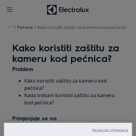
Pećnice
Kako koristiti zaštitu za kameru kod pećnica?
Kako koristiti zaštitu za
kameru kod pećnica?
Problem
Kako koristiti zaštitu za kameru kod
pećnica?
Kada trebam koristiti zaštitu za kameru
kod pećnica?
Primjenjuje se na
Pećnice sa ugrađenom kamerom
Nastavi bez prihvaćanja