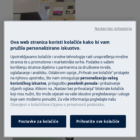
Nastavi bez prihvaćanja
Ova web stranica koristi kolačiće kako bi vam
pružila personalizirano iskustvo.
Upotrebljavamo kolačiće i srodne tehnologije radi unapređenja mrežne
stranice te u promotivne i marketinške svrhe. Podatke o vašem
korištenju stranice dijelimo s partnerima za društvene mreže,
oglašavanje i analitiku. Odabirom opcije „Prihvati sve kolačiće” pristajete
na njihovu upotrebu, što nam omogućuje
personalizaciju vašeg
korisničkog iskustva
, prilagodbu
posebnih ponuda
i prikazivanje
ciljanih oglasa. Klikom na „Nastavi bez prihvaćanja” blokirate kolačiće
koji nisu nužni, što može utjecati na vaše iskustvo pregledavanja i usluge
Ako je prisutan, otkačite i uklonite postolje
koje vam možemo ponuditi. Za više informacija pogledajte našu
pritiskajući donji dio (desno i lijevo)
Obavijest o kolačićima
i
Izjavu o privatnosti podataka
.
Postavke za kolačiće
Prihvatite sve kolačiće