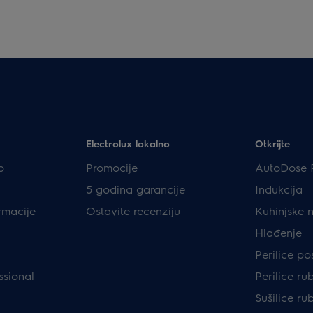
Electrolux lokalno
Otkrijte
p
Promocije
AutoDose 
5 godina garancije
Indukcija
rmacije
Ostavite recenziju
Kuhinjske 
Hlađenje
Perilice p
ssional
Perilice ru
Sušilice ru