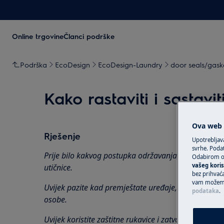
Online trgovine
Članci podrške
Podrška
EcoDesign
EcoDesign-Laundry
door seals/gaske
Kako rastaviti i sastavi
Ova web s
Rješenje
Upotrebljav
svrhe. Podat
Prije bilo kakvog postupka održavanja, isključite ure
Odabirom op
vašeg koris
utičnice.
bez prihvaća
vam možemo 
Uvijek pazite kad premještate uređaje, za teške uređ
podataka
.
osobe.
Uvijek koristite zaštitne rukavice i zatvorenu obuću.