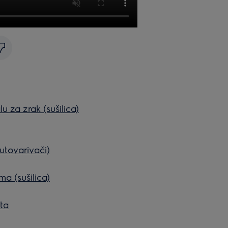
lu za zrak (sušilica)
 utovarivači)
ma (sušilica)
ata