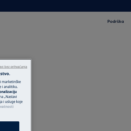
Podrška
avi bez prihvaćanja
ustvo.
 i marketinške
i analitiku.
onalizaciju
 na „Nastavi
ja i usluge koje
ivatnosti