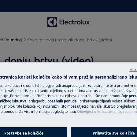
t (laundry)
Kako rastaviti i sastaviti donju brtvu (video)
ti donju brtvu (video)
Nast
tranica koristi kolačiće kako bi vam pružila personalizirano isk
amo kolačiće i srodne tehnologije radi unapređenja mrežne stranice te u promotivne
ke o vašem korištenju stranice dijelimo s partnerima za društvene mreže, oglašavanje 
đaj i odspojite mrežni utikač iz
cije „Prihvati sve kolačiće” pristajete na njihovu upotrebu, što nam omogućuje
pers
ničkog iskustva
, prilagodbu
posebnih ponuda
i prikazivanje ciljanih oglasa. Klikom
nja” blokirate kolačiće koji nisu nužni, što može utjecati na vaše iskustvo pregledavan
ponuditi. Za više informacija pogledajte našu
Obavijest o kolačićima
i
Izjavu o pr
aje potrebno je da ih premjeste dvije
Postavke za kolačiće
Prihvatite sve kolačiće