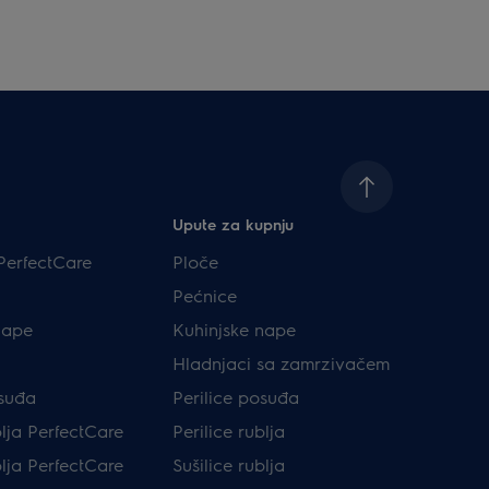
Upute za kupnju
PerfectCare
Ploče
Pećnice
nape
Kuhinjske nape
Hladnjaci sa zamrzivačem
osuđa
Perilice posuđa
blja PerfectCare
Perilice rublja
blja PerfectCare
Sušilice rublja