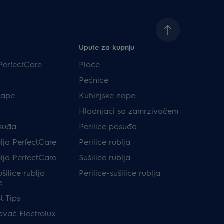
Upute za kupnju
PerfectCare
Ploče
Pećnice
nape
Kuhinjske nape
Hladnjaci sa zamrzivačem
osuđa
Perilice posuđa
blja PerfectCare
Perilice rublja
blja PerfectCare
Sušilice rublja
ušilice rublja
Perilice-sušilice rublja
e
t Tips
avač Electrolux