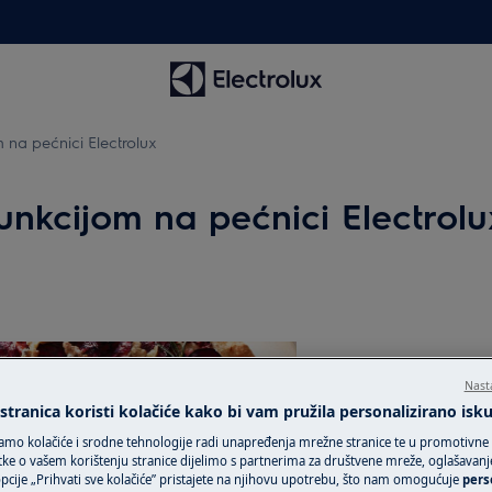
m na pećnici Electrolux
funkcijom na pećnici Electrolu
Nast
tranica koristi kolačiće kako bi vam pružila personalizirano isk
amo kolačiće i srodne tehnologije radi unapređenja mrežne stranice te u promotivne
ke o vašem korištenju stranice dijelimo s partnerima za društvene mreže, oglašavanje 
cije „Prihvati sve kolačiće” pristajete na njihovu upotrebu, što nam omogućuje
pers