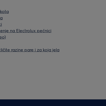
okota
ta
i
šćenje na Electrolux pećnici
deo)
ličite razine pare i za koja jela