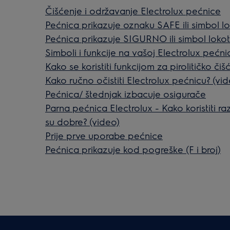
Čišćenje i održavanje Electrolux pećnice
Pećnica prikazuje oznaku SAFE ili simbol l
Pećnica prikazuje SIGURNO ili simbol loko
Simboli i funkcije na vašoj Electrolux pećnic
Kako se koristiti funkcijom za pirolitičko či
Kako ručno očistiti Electrolux pećnicu? (vi
Pećnica/ štednjak izbacuje osigurače
Parna pećnica Electrolux - Kako koristiti raz
su dobre? (video)
Prije prve uporabe pećnice
Pećnica prikazuje kod pogreške (F i broj)