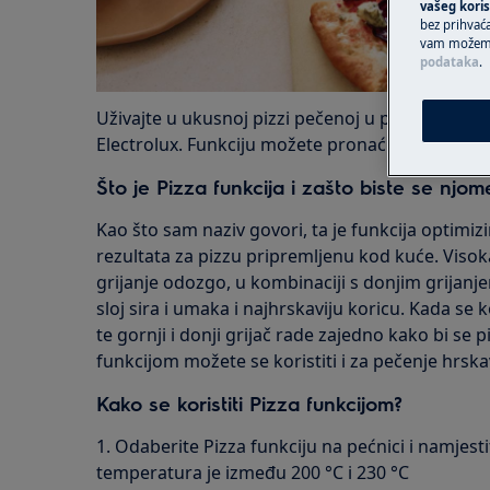
vašeg koris
bez prihvaća
vam možemo 
podataka
.
Uživajte u ukusnoj pizzi pečenoj u pećnici zahval
Electrolux. Funkciju možete pronaći na odabra
Što je Pizza funkcija i zašto biste se njome 
Kao što sam naziv govori, ta je funkcija optimiz
rezultata za pizzu pripremljenu kod kuće. Visoka
grijanje odozgo, u kombinaciji s donjim grijanj
sloj sira i umaka i najhrskaviju koricu. Kada se k
te gornji i donji grijač rade zajedno kako bi se
funkcijom možete se koristiti i za pečenje hrskavi
Kako se koristiti Pizza funkcijom?
1. Odaberite Pizza funkciju na pećnici i namjest
temperatura je između 200 °C i 230 °C