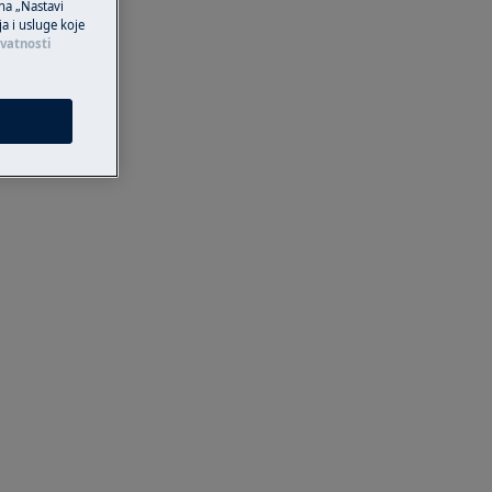
 na „Nastavi
ja i usluge koje
ivatnosti