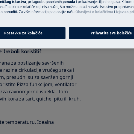
ničkog iskustva
, prilagodbu
posebnih ponuda
i prikazivanje ciljanih oglasa. Klikom
nja” blokirate kolačiće koji nisu nužni, što može utjecati na vaše iskustvo pregledavan
ponuditi. Za više informacija pogledajte našu
Obavijest o kolačićima
i
Izjavu o pr
jujući Pizza funkciji na vašoj pećnici
Postavke za kolačiće
Prihvatite sve kolačiće
nim modelima pećnica.
trebali koristiti?
irana za postizanje savršenih
 razina cirkulacije vrućeg zraka i
em, presudni su za savršen gornji
oristite Pizza funkcijom, ventilator
 pizza ravnomjerno ispekla. Tom
h kora za tart, quiche, pitu ili kruh.
ite temperaturu. Idealna