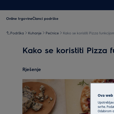
Online trgovine
Članci podrške
Podrška
Kuhanje
Pećnice
Kako se koristiti Pizza funkcijo
Kako se koristiti Pizza 
Rješenje
Ova web s
Upotrebljav
svrhe. Podat
Odabirom op