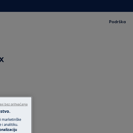
Podrška
x
avi bez prihvaćanja
ustvo.
 i marketinške
i analitiku.
onalizaciju