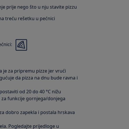
je prije nego što u nju stavite pizzu
 na treću rešetku u pećnici
ćnici:
je za pripremu pizze jer vrući
gućuje da pizza na dnu bude ravna i
postaviti od 20 do 40 °C nižu
i za funkcije gornjega/donjega
zza dobro zapekla i postala hrskava
jela. Pogledajte prijedloge u