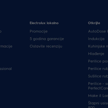
Electrolux lokalno
Otkrijte
p
Promocije
AutoDose 
5 godina garancije
Indukcija
rmacije
Ostavite recenziju
Kuhinjske 
Hlađenje
Perilice p
ssional
Perilice ru
Sušilice ru
Perilice - s
PerfectCar
Make it Las
Štapni usis
800