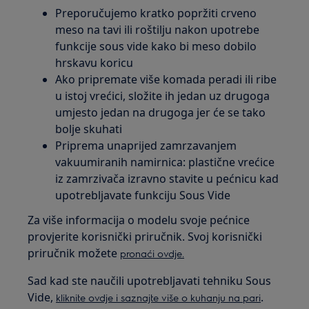
Preporučujemo kratko popržiti crveno
meso na tavi ili roštilju nakon upotrebe
funkcije sous vide kako bi meso dobilo
hrskavu koricu
Ako pripremate više komada peradi ili ribe
u istoj vrećici, složite ih jedan uz drugoga
umjesto jedan na drugoga jer će se tako
bolje skuhati
Priprema unaprijed zamrzavanjem
vakuumiranih namirnica: plastične vrećice
iz zamrzivača izravno stavite u pećnicu kad
upotrebljavate funkciju Sous Vide
Za više informacija o modelu svoje pećnice
provjerite korisnički priručnik. Svoj korisnički
priručnik možete
pronaći ovdje.
Sad kad ste naučili upotrebljavati tehniku Sous
Vide,
.
kliknite ovdje i saznajte više o kuhanju na pari