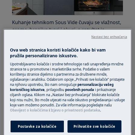
Kuhanje tehnikom Sous Vide čuvaju se vlažnost,
arome, hranjive tvari i okusi, a rezultat je
profesionalno pripremljeno jelo. Glavna je
Nastavi bez prihvaćanja
prednost tehnike Sous Vide da gotovo u
Ova web stranica koristi kolačiće kako bi vam
potpunosti uklanja opasnost od prekomjernog
pružila personalizirano iskustvo.
kuhanja. Budući da se namirnice pirjaju u
Upotrebljavamo kolačiće i srodne tehnologije radi unapređenja mrežne
vlastitim sokovima u zatvorenim vrećicama,
stranice te u promotivne i marketinške svrhe. Podatke o vašem
okusi svega što pripremate na ovaj način
korištenju stranice dijelimo s partnerima za društvene mreže,
postaju intenzivniji. Ovu značajku pronaći ćete
oglašavanje i analitiku. Odabirom opcije „Prihvati sve kolačiće” pristajete
na njihovu upotrebu, što nam omogućuje
personalizaciju vašeg
na Electrolux SteamPro pećnicama.
korisničkog iskustva
, prilagodbu
posebnih ponuda
i prikazivanje
ciljanih oglasa. Klikom na „Nastavi bez prihvaćanja” blokirate kolačiće
Tehnika Sous Vide obično se povezuje s
koji nisu nužni, što može utjecati na vaše iskustvo pregledavanja i usluge
koje vam možemo ponuditi. Za više informacija pogledajte našu
pripremom mesa, ali možete ju upotrijebiti i za
Obavijest o kolačićima
i
Izjavu o privatnosti podataka
.
pripremu morskih plodova, peradi, povrća i
krumpira. Možete pripremiti i jaje kako biste
Postavke za kolačiće
Prihvatite sve kolačiće
dobili savršeno formiran bjelanjak i tekući