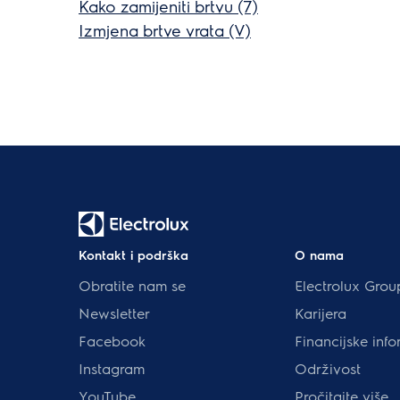
Kako zamijeniti brtvu (7)
Izmjena brtve vrata (V)
Kontakt i podrška
O nama
Obratite nam se
Electrolux Grou
Newsletter
Karijera
Facebook
Financijske info
Instagram
Održivost
YouTube
Pročitajte više