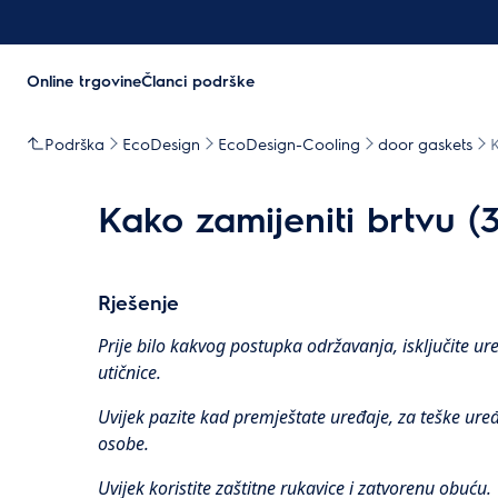
Online trgovine
Članci podrške
Podrška
EcoDesign
EcoDesign-Cooling
door gaskets
K
Kako zamijeniti brtvu (3
Rješenje
Prije bilo kakvog postupka održavanja, isključite ure
utičnice.
Uvijek pazite kad premještate uređaje, za teške uređ
osobe.
Uvijek koristite zaštitne rukavice i zatvorenu obuću.