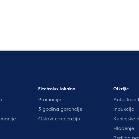
Electrolux lokalno
Otkrijte
p
Promocije
AutoDose 
5 godina garancije
Indukcija
rmacije
Ostavite recenziju
Kuhinjske 
Hlađenje
Perilice p