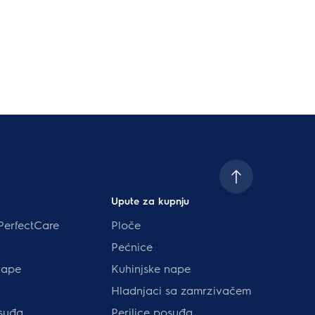
Upute za kupnju
PerfectCare
Ploče
Pećnice
nape
Kuhinjske nape
Hladnjaci sa zamrzivačem
osuđa
Perilice posuđa