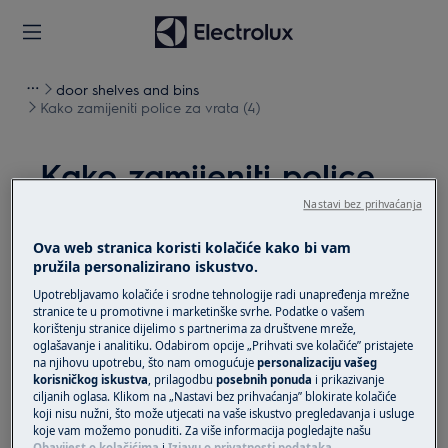
door shelves and bins
Kako zamijeniti police za vrata (4)
Kako zamijeniti police
za vrata (4)
Nastavi bez prihvaćanja
Ova web stranica koristi kolačiće kako bi vam
Rješenje
pružila personalizirano iskustvo.
Upotrebljavamo kolačiće i srodne tehnologije radi unapređenja mrežne
Prije bilo kakvog postupka održavanja, isključite
stranice te u promotivne i marketinške svrhe. Podatke o vašem
uređaj i odspojite mrežni utikač iz utičnice.
korištenju stranice dijelimo s partnerima za društvene mreže,
oglašavanje i analitiku. Odabirom opcije „Prihvati sve kolačiće” pristajete
Uvijek pazite kad premještate uređaje, za teške
na njihovu upotrebu, što nam omogućuje
personalizaciju vašeg
korisničkog iskustva
, prilagodbu
posebnih ponuda
i prikazivanje
uređaje potrebno je da ih premjeste dvije osobe.
ciljanih oglasa. Klikom na „Nastavi bez prihvaćanja” blokirate kolačiće
koji nisu nužni, što može utjecati na vaše iskustvo pregledavanja i usluge
Uvijek koristite zaštitne rukavice i zatvorenu obuću.
koje vam možemo ponuditi. Za više informacija pogledajte našu
Obavijest o kolačićima
i
Izjavu o privatnosti podataka
.