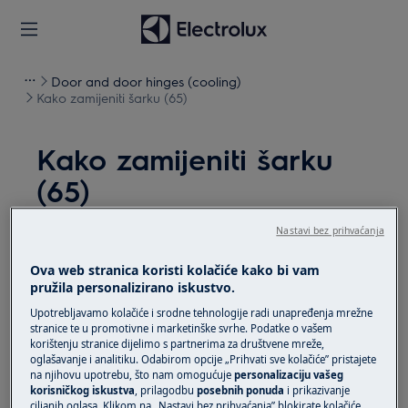
Door and door hinges (cooling)
Kako zamijeniti šarku (65)
Kako zamijeniti šarku
(65)
Nastavi bez prihvaćanja
Rješenje
Ova web stranica koristi kolačiće kako bi vam
Prije bilo kakvog postupka održavanja, isključite
pružila personalizirano iskustvo.
uređaj i odspojite mrežni utikač iz
utičnice.
Upotrebljavamo kolačiće i srodne tehnologije radi unapređenja mrežne
Uvijek pazite kad premještate uređaje, za teške
stranice te u promotivne i marketinške svrhe. Podatke o vašem
korištenju stranice dijelimo s partnerima za društvene mreže,
uređaje potrebno je da ih premjeste dvije osobe.
oglašavanje i analitiku. Odabirom opcije „Prihvati sve kolačiće” pristajete
na njihovu upotrebu, što nam omogućuje
personalizaciju vašeg
Uvijek koristite zaštitne rukavice i zatvorenu obuću.
korisničkog iskustva
, prilagodbu
posebnih ponuda
i prikazivanje
ciljanih oglasa. Klikom na „Nastavi bez prihvaćanja” blokirate kolačiće