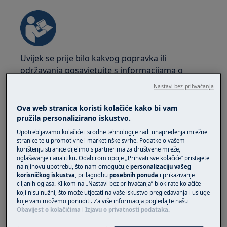
Uvijek se prije bilo kakvog popravka ili
održavanja posavjetujte s informacijama o
sigurnosti u priručniku za korisnike vašeg
Nastavi bez prihvaćanja
proizvoda.
https://www.electrolux.com/support/user-
manuals/
Ova web stranica koristi kolačiće kako bi vam
pružila personalizirano iskustvo.
Upotrebljavamo kolačiće i srodne tehnologije radi unapređenja mrežne
stranice te u promotivne i marketinške svrhe. Podatke o vašem
korištenju stranice dijelimo s partnerima za društvene mreže,
oglašavanje i analitiku. Odabirom opcije „Prihvati sve kolačiće” pristajete
na njihovu upotrebu, što nam omogućuje
personalizaciju vašeg
UPOZORENJE!
OPASNOST OD ELEKTRIČNOG
korisničkog iskustva
, prilagodbu
posebnih ponuda
i prikazivanje
UDARA
ciljanih oglasa. Klikom na „Nastavi bez prihvaćanja” blokirate kolačiće
koji nisu nužni, što može utjecati na vaše iskustvo pregledavanja i usluge
koje vam možemo ponuditi. Za više informacija pogledajte našu
Prije bilo kakvog popravka ili održavanja,
Obavijest o kolačićima
i
Izjavu o privatnosti podataka
.
isključite uređaj i odspojite utikač iz električne