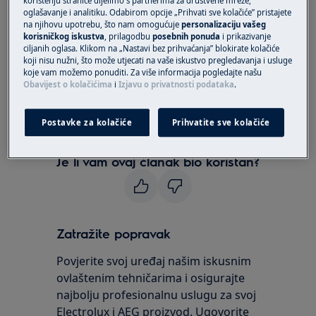
korištenju stranice dijelimo s partnerima za društvene mreže,
oglašavanje i analitiku. Odabirom opcije „Prihvati sve kolačiće” pristajete
2. Nježno očistite objektiv kamere na pećnici
na njihovu upotrebu, što nam omogućuje
personalizaciju vašeg
korisničkog iskustva
, prilagodbu
posebnih ponuda
i prikazivanje
mekom krpom. Modul kamere nalazi se na
ciljanih oglasa. Klikom na „Nastavi bez prihvaćanja” blokirate kolačiće
ručici vrata.
koji nisu nužni, što može utjecati na vaše iskustvo pregledavanja i usluge
koje vam možemo ponuditi. Za više informacija pogledajte našu
Obavijest o kolačićima
i
Izjavu o privatnosti podataka
.
Za više informacija kontaktirajte našu korisničku
podršku na broj tel:
Postavke za kolačiće
Prihvatite sve kolačiće
+38516323338
Je li vam ovaj članak bio koristan?
Zatražite popravak
Povjerite svoj uređaj našim iskusnim
ovlaštenim tehničarima i osigurajte
najbolju profesionalnu uslugu za svoj
Electrolux i AEG proizvod. Ugovorite