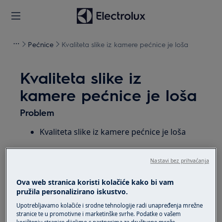
Pećnice
Kvaliteta slike iz kamere pećnice je loša
Kvaliteta slike iz
kamere pećnice je loša
Problem
Kvaliteta slike iz kamere pećnice je loša
Primjenjuje se na
Nastavi bez prihvaćanja
CombiSteam Pro Smart spojena pećnica
Ova web stranica koristi kolačiće kako bi vam
pružila personalizirano iskustvo.
Rješenje
Upotrebljavamo kolačiće i srodne tehnologije radi unapređenja mrežne
stranice te u promotivne i marketinške svrhe. Podatke o vašem
1. Provjerite je li između leće i stakla vrata nešto.