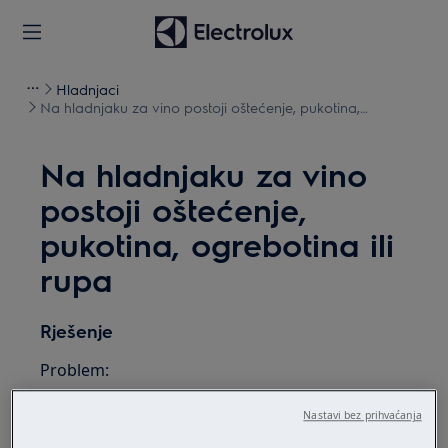
Hladnjaci
Na hladnjaku za vino postoji oštećenje, pukotina,
ogrebotina ili rupa
Na hladnjaku za vino
postoji oštećenje,
pukotina, ogrebotina ili
rupa
Rješenje
Problem:
Zamrzivač / hladnjak / kombinirani
Nastavi bez prihvaćanja
hladnjak / hladnjak za vino je oštećen.