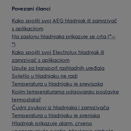
Povezani članci
Kako spojiti svoj AEG hladnjak ili zamrzivač
s aplikacijom
Na zaslonu hladnjaka prikazuje se crta (“—
“)
Kako spojiti svoj Electrolux hladnjak ili
zamrzivač s aplikacijom
Upute za transport rashladnih uređaja
Svijetlo u hladnjaku ne radi
Temperatura u hladnjaku je previsoka
Kojim temperaturama odgovaraju postavke
termostata?
Čudni zvukovi iz hladnjaka i zamrzivača
Temperatura u hladnjaku je preniska
Hladnjak prikazuje alarm, crveno
upozoravajuće svjetlo, bljeskanje simbola