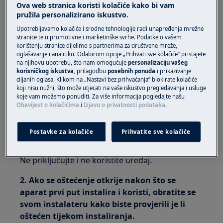
Ova web stranica koristi kolačiće kako bi vam
Vrijedi za:
pružila personalizirano iskustvo.
Upotrebljavamo kolačiće i srodne tehnologije radi unapređenja mrežne
Zamrzivač
stranice te u promotivne i marketinške svrhe. Podatke o vašem
Hladnjak
korištenju stranice dijelimo s partnerima za društvene mreže,
Kombinirani hladnjak
oglašavanje i analitiku. Odabirom opcije „Prihvati sve kolačiće” pristajete
na njihovu upotrebu, što nam omogućuje
personalizaciju vašeg
Hladnjak za vino
korisničkog iskustva
, prilagodbu
posebnih ponuda
i prikazivanje
ciljanih oglasa. Klikom na „Nastavi bez prihvaćanja” blokirate kolačiće
Rješenje:
koji nisu nužni, što može utjecati na vaše iskustvo pregledavanja i usluge
koje vam možemo ponuditi. Za više informacija pogledajte našu
1. Ako je oštećenje otkriveno prilikom
Obavijest o kolačićima
i
Izjavu o privatnosti podataka
.
raspakiravanja aparata, obratite se odmah
svom trgovcu kako bi se utvrdilo je li aparat
Postavke za kolačiće
Prihvatite sve kolačiće
oštećen prilikom dostave.
Ne priključujte i ne koristite uređaj.
2. Ako se oštećenje otkrije nakon što se
aparat prvi put instalira i koristi, obratite se
svom instalateru kako biste provjerili je li
oštećen tijekom instaliranja.