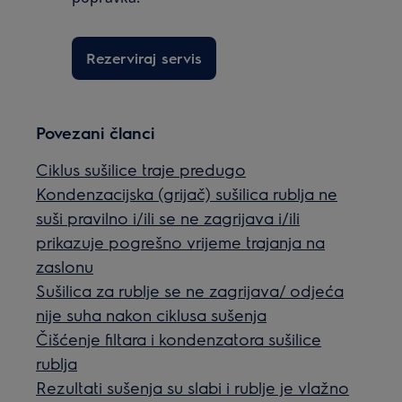
Rezerviraj servis
Povezani članci
Ciklus sušilice traje predugo
Kondenzacijska (grijač) sušilica rublja ne
suši pravilno i/ili se ne zagrijava i/ili
prikazuje pogrešno vrijeme trajanja na
zaslonu
Sušilica za rublje se ne zagrijava/ odjeća
nije suha nakon ciklusa sušenja
Čišćenje filtara i kondenzatora sušilice
rublja
Rezultati sušenja su slabi i rublje je vlažno