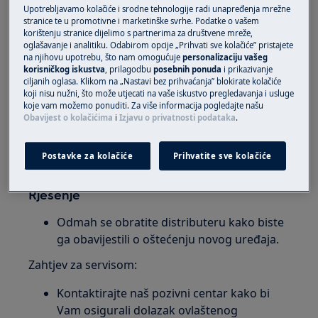
pronaći ćete na računu ili na otpremnici.
Upotrebljavamo kolačiće i srodne tehnologije radi unapređenja mrežne
Ne bacajte i ne oštećujte pakiranje uređaja.
stranice te u promotivne i marketinške svrhe. Podatke o vašem
korištenju stranice dijelimo s partnerima za društvene mreže,
oglašavanje i analitiku. Odabirom opcije „Prihvati sve kolačiće” pristajete
Ne priključujte i ne koristite uređaj
.
na njihovu upotrebu, što nam omogućuje
personalizaciju vašeg
korisničkog iskustva
, prilagodbu
posebnih ponuda
i prikazivanje
Otkrivanje oštećenja nakon instalacije ili prve
ciljanih oglasa. Klikom na „Nastavi bez prihvaćanja” blokirate kolačiće
uporabe:
koji nisu nužni, što može utjecati na vaše iskustvo pregledavanja i usluge
koje vam možemo ponuditi. Za više informacija pogledajte našu
Obavijest o kolačićima
i
Izjavu o privatnosti podataka
.
Odmah se obratite distributeru kako biste
ga obavijestili o oštećenju uređaja nakon
instalacije ili uporabe.
Postavke za kolačiće
Prihvatite sve kolačiće
Rješenje
Odmah se obratite distributeru kako biste
ga obavijestili o oštećenju novog uređaja.
Zahtjev za servisom:
Kontaktirajte naš pozivni centar kako bi
Vam osigurali dolazak ovlaštenog