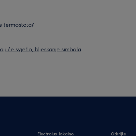
e termostata?
juće svjetlo, bljeskanje simbola
Electrolux lokalno
Otkrijte