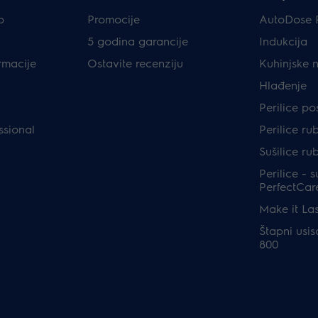
p
Promocije
AutoDose 
5 godina garancije
Indukcija
rmacije
Ostavite recenziju
Kuhinjske 
Hlađenje
Perilice p
ssional
Perilice ru
Sušilice ru
Perilice - s
PerfectCar
Make it Las
Štapni usis
800