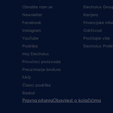
Obratite nam se
Electrolux Grou
Newsletter
Karijera
Facebook
Financijske info
Instagram
Održivost
YouTube
Pročitajte više
Podrška
Electrolux Profe
Moj Electrolux
Priručnici proizvoda
Preuzimanje brošura
FAQ
Članci podrške
Raskid
Pravna pitanja
Obavijest o kolačićima