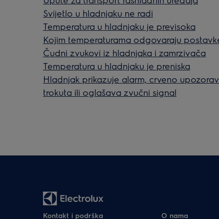
Svijetlo u hladnjaku ne radi
Temperatura u hladnjaku je previsoka
Kojim temperaturama odgovaraju postavk
Čudni zvukovi iz hladnjaka i zamrzivača
Temperatura u hladnjaku je preniska
Hladnjak prikazuje alarm, crveno upozorava
trokuta ili oglašava zvučni signal
Kontakt i podrška
O nama