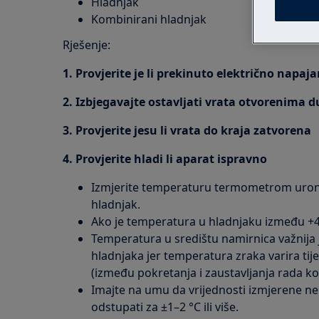
Hladnjak
Kombinirani hladnjak
Rješenje:
1. Provjerite je li prekinuto električno napaj
2. Izbjegavajte ostavljati vrata otvorenima d
3. Provjerite jesu li vrata do kraja zatvorena
4. Provjerite hladi li aparat ispravno
Izmjerite temperaturu termometrom uronj
hladnjak.
Ako je temperatura u hladnjaku između +4 i
Temperatura u središtu namirnica važnija 
hladnjaka jer temperatura zraka varira ti
(između pokretanja i zaustavljanja rada k
Imajte na umu da vrijednosti izmjerene n
odstupati za ±1–2 °C ili više.