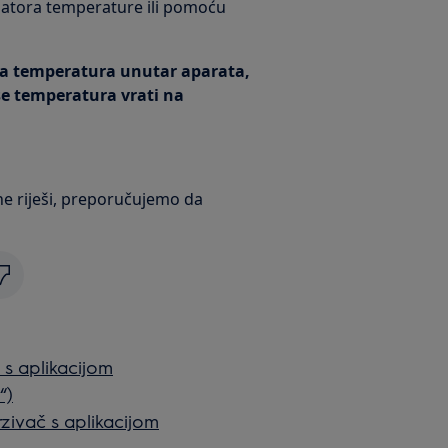
latora temperature ili pomoću
na temperatura unutar aparata,
se temperatura vrati na
e riješi, preporučujemo da
 s aplikacijom
“)
rzivač s aplikacijom