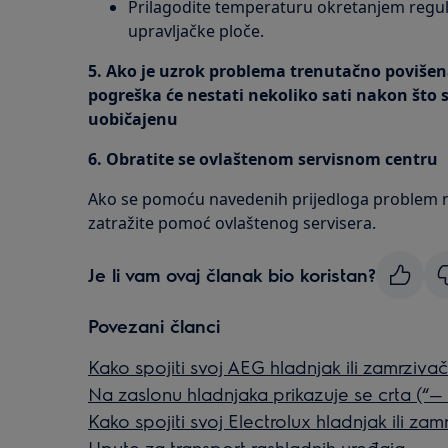
Prilagodite temperaturu okretanjem regu
upravljačke ploče.
5. Ako je uzrok problema trenutačno poviše
pogreška će nestati nekoliko sati nakon što 
uobičajenu
6. Obratite se ovlaštenom servisnom centru
Ako se pomoću navedenih prijedloga problem n
zatražite pomoć ovlaštenog servisera.
Je li vam ovaj članak bio koristan?
Povezani članci
Kako spojiti svoj AEG hladnjak ili zamrzivač
Na zaslonu hladnjaka prikazuje se crta (“— 
Kako spojiti svoj Electrolux hladnjak ili zam
Upute za transport rashladnih uređaja