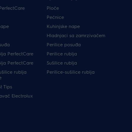
PerfectCare
Ploče
Pećnice
nape
Kuhinjske nape
Hladnjaci sa zamrzivačem
osuđa
Perilice posuđa
blja PerfectCare
Perilice rublja
blja PerfectCare
Sušilice rublja
ušilice rublja
Perilice-sušilice rublja
e
t Tips
avač Electrolux