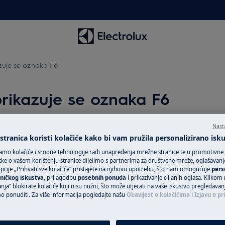
zuje se oznaka F6
rikazuje se oznaka F6
Nast
tranica koristi kolačiće kako bi vam pružila personalizirano isk
Zatražite popra
amo kolačiće i srodne tehnologije radi unapređenja mrežne stranice te u promotivne
ke o vašem korištenju stranice dijelimo s partnerima za društvene mreže, oglašavanje 
Povjerite svoj ur
cije „Prihvati sve kolačiće” pristajete na njihovu upotrebu, što nam omogućuje
pers
jaka prikazuje se poruka o
tehničarima i osig
ničkog iskustva
, prilagodbu
posebnih ponuda
i prikazivanje ciljanih oglasa. Klikom
nja” blokirate kolačiće koji nisu nužni, što može utjecati na vaše iskustvo pregledavan
uslugu za svoj Ele
ponuditi. Za više informacija pogledajte našu
Obavijest o kolačićima
i
Izjavu o pr
uslugu „Fiksna ci
uređaje van gara
jedinstven plan p