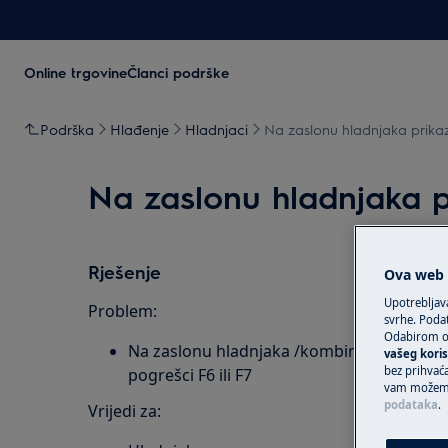
Online trgovine
Članci podrške
Podrška
Hlađenje
Hladnjaci
Na zaslonu hladnjaka prika
Na zaslonu hladnjaka p
Rješenje
Ova web s
Upotrebljav
Problem:
svrhe. Podat
Odabirom op
Na zaslonu hladnjaka /kombiniranog hladn
vašeg koris
bez prihvaća
pogrešci F6 ili F7
vam možemo 
podataka
.
Vrijedi za: