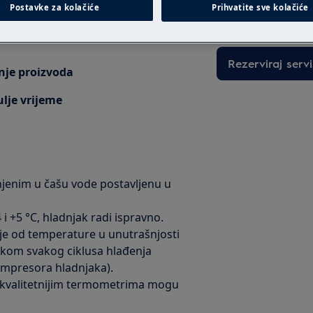
Postavke za kolačiće
Prihvatite sve kolačiće
intervenciju po fi
Rezerviraj servi
anje proizvoda
ulje vrijeme
enim u čašu vode postavljenu u
 +5 °C, hladnjak radi ispravno.
je od temperature u unutrašnjosti
jekom svakog ciklusa hlađenja
ompresora hladnjaka).
ekvalitetnijim termometrima mogu