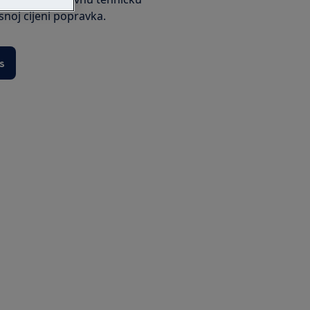
ksnoj cijeni popravka.
s