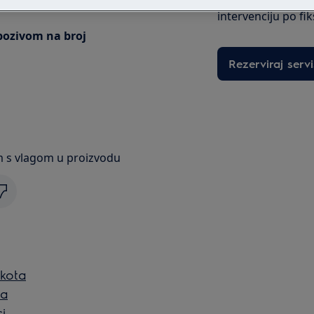
intervenciju po fi
pozivom na broj
Rezerviraj servi
m s vlagom u proizvodu
okota
ta
i