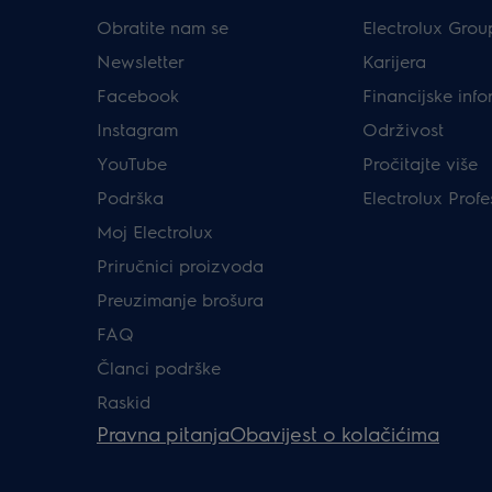
Obratite nam se
Electrolux Grou
Newsletter
Karijera
Facebook
Financijske info
Instagram
Održivost
YouTube
Pročitajte više
Podrška
Electrolux Profe
Moj Electrolux
Priručnici proizvoda
Preuzimanje brošura
FAQ
Članci podrške
Raskid
Pravna pitanja
Obavijest o kolačićima