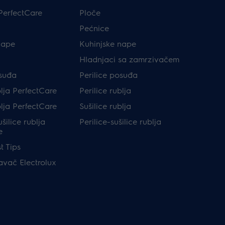
PerfectCare
Ploče
Pećnice
nape
Kuhinjske nape
Hladnjaci sa zamrzivačem
osuđa
Perilice posuđa
blja PerfectCare
Perilice rublja
blja PerfectCare
Sušilice rublja
ušilice rublja
Perilice-sušilice rublja
e
t Tips
avač Electrolux