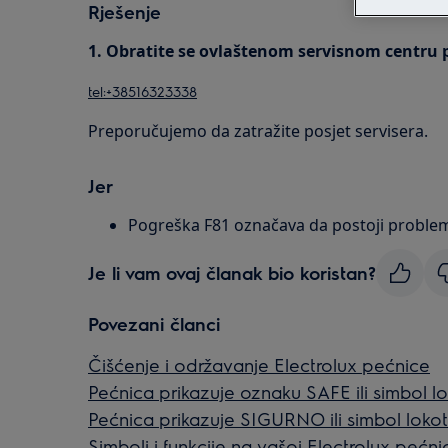
Rješenje
1. Obratite se ovlaštenom servisnom centru 
tel:+38516323338
Preporučujemo da zatražite posjet servisera.
Jer
Pogreška F81 označava da postoji proble
Je li vam ovaj članak bio koristan?
Povezani članci
Čišćenje i održavanje Electrolux pećnice
Pećnica prikazuje oznaku SAFE ili simbol l
Pećnica prikazuje SIGURNO ili simbol loko
Simboli i funkcije na vašoj Electrolux pećnic