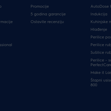
p
Promocije
AutoDose 
5 godina garancije
Indukcija
rmacije
Ostavite recenziju
Kuhinjske 
Hlađenje
Perilice p
ssional
Perilice ru
Sušilice ru
Perilice - s
PerfectCar
Make it Las
Štapni usis
800