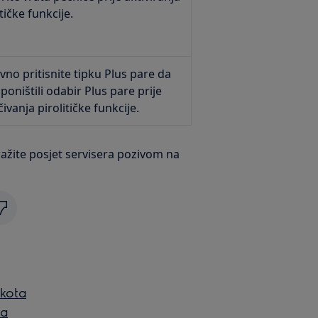
itičke funkcije.
no pritisnite tipku Plus pare da
 poništili odabir Plus pare prije
čivanja pirolitičke funkcije.
ažite posjet servisera pozivom na
okota
ta