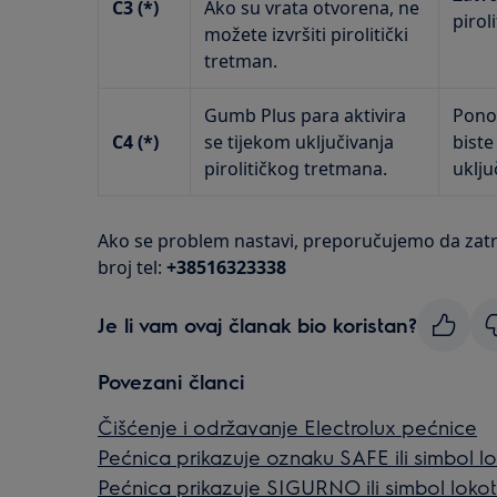
C3 (*)
Ako su vrata otvorena, ne
pirol
možete izvršiti pirolitički
tretman.
Gumb Plus para aktivira
Ponov
C4 (*)
se tijekom uključivanja
biste
pirolitičkog tretmana.
uklju
Ako se problem nastavi, preporučujemo da zatr
broj tel:
+38516323338
Je li vam ovaj članak bio koristan?
Povezani članci
Čišćenje i održavanje Electrolux pećnice
Pećnica prikazuje oznaku SAFE ili simbol l
Pećnica prikazuje SIGURNO ili simbol loko