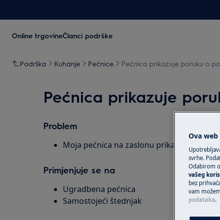
Online trgovine
Članci podrške
Podrška
Kuhanje
Pećnice
Pećnica prikazuje poruku o po
Pećnica prikazuje poru
Problem
Ova web s
Moja pećnica na zaslonu prikazuje šifre pog
Upotrebljav
svrhe. Podat
Odabirom op
Primjenjuje se na
vašeg koris
bez prihvaća
Ugradbena pećnica
vam možemo 
Samostojeći štednjak
podataka
.