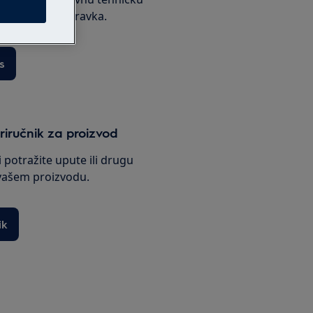
ksnoj cijeni popravka.
s
riručnik za proizvod
i potražite upute ili drugu
vašem proizvodu.
ik