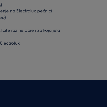
i
šćenje na Electrolux pećnici
deo)
ličite razine pare i za koja jela
 Electrolux