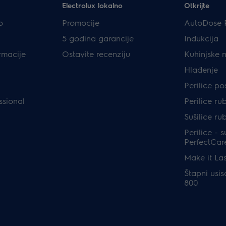
Electrolux lokalno
Otkrijte
p
Promocije
AutoDose 
5 godina garancije
Indukcija
rmacije
Ostavite recenziju
Kuhinjske 
Hlađenje
Perilice p
ssional
Perilice ru
Sušilice ru
Perilice - s
PerfectCar
Make it Las
Štapni usis
800