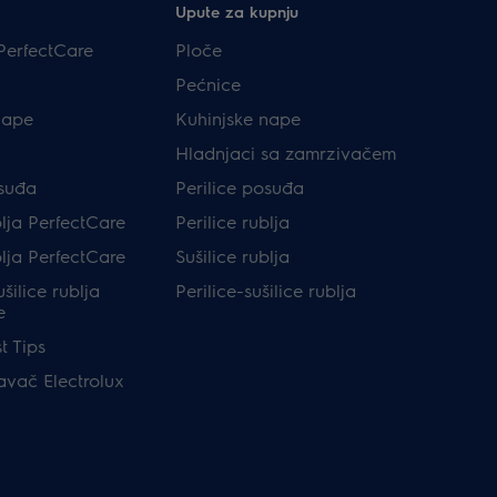
Upute za kupnju
PerfectCare
Ploče
Pećnice
nape
Kuhinjske nape
Hladnjaci sa zamrzivačem
osuđa
Perilice posuđa
blja PerfectCare
Perilice rublja
blja PerfectCare
Sušilice rublja
ušilice rublja
Perilice-sušilice rublja
e
t Tips
avač Electrolux