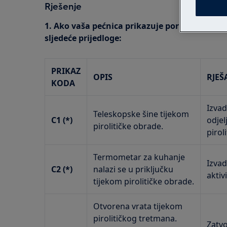
Rješenje
1. Ako vaša pećnica prikazuje poruku o pogreš
sljedeće prijedloge:
PRIKAZ
OPIS
RJEŠ
KODA
Izvad
Teleskopske šine tijekom
C1 (*)
odjel
pirolitičke obrade.
pirol
Termometar za kuhanje
Izvad
C2 (*)
nalazi se u priključku
aktiv
tijekom pirolitičke obrade.
Otvorena vrata tijekom
pirolitičkog tretmana.
Zatvo