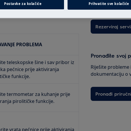
Postavke za kolačiće
Prihvatite sve kolačiće
intervenciju po fi
ci C1, C2, C3, C4, pogledajte
Rezerviraj servi
AVANJE PROBLEMA
Pronađite svoj p
ite teleskopske šine i sav pribor iz
Riješite probleme 
jka pećnice prije aktiviranja
dokumentaciju o 
itičke funkcije.
Pronađi priručn
ite termometar za kuhanje prije
iranja pirolitičke funkcije.
rite vrata pećnice prije aktiviranja