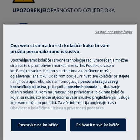
UPOZORENJE!
OPASNOST OD OZLJEDE OKA
Nastavi bez prihvaćanja
Ova web stranica koristi kolačiće kako bi vam
pružila personalizirano iskustvo.
Nosite zaštitne naočale ako obavljate
održavanje ili popravke koji uključuju opruge.
Upotrebljavamo kolačiće i srodne tehnologije radi unapređenja mrežne
stranice te u promotivne i marketinške svrhe. Podatke o vašem
korištenju stranice dijelimo s partnerima za društvene mreže,
oglašavanje i analitiku. Odabirom opcije „Prihvati sve kolačiće” pristajete
na njihovu upotrebu, što nam omogućuje
personalizaciju vašeg
korisničkog iskustva
, prilagodbu
posebnih ponuda
i prikazivanje
ciljanih oglasa. Klikom na „Nastavi bez prihvaćanja” blokirate kolačiće
koji nisu nužni, što može utjecati na vaše iskustvo pregledavanja i usluge
UPOZORENJE!
OPASNOST OD GUŠENJA
koje vam možemo ponuditi. Za više informacija pogledajte našu
Obavijest o kolačićima
i
Izjavu o privatnosti podataka
.
Sitni dijelovi nisu za djecu mlađu od 3 godine.
Držite sve sitne dijelove i ambalažu izvan
Postavke za kolačiće
Prihvatite sve kolačiće
dohvata djece.