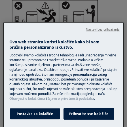
Nastavi bez prihvaćanja
Ova web stranica koristi kolačiće kako bi vam
pružila personalizirano iskustvo.
Upotrebljavamo kolačiće i srodne tehnologije radi unapređenja mrežne
UPOZORENJE!
OPASNOST OD OZLJEDE
stranice te u promotivne i marketinške svrhe. Podatke o vašem
korištenju stranice dijelimo s partnerima za društvene mreže,
oglašavanje i analitiku. Odabirom opcije „Prihvati sve kolačiće” pristajete
na njihovu upotrebu, što nam omogućuje
personalizaciju vašeg
korisničkog iskustva
, prilagodbu
posebnih ponuda
i prikazivanje
ciljanih oglasa. Klikom na „Nastavi bez prihvaćanja” blokirate kolačiće
koji nisu nužni, što može utjecati na vaše iskustvo pregledavanja i usluge
koje vam možemo ponuditi. Za više informacija pogledajte našu
Uvijek budite oprezni prilikom premještanja
Obavijest o kolačićima
i
Izjavu o privatnosti podataka
.
uređaja. Za teške uređaje najsigurnije je da ih
premještaju dvije osobe. Uvijek koristite zaštitne
Postavke za kolačiće
Prihvatite sve kolačiće
rukavice i obuću. Nosite zaštitne rukavice u
svakom trenutku kako biste se zaštitili od