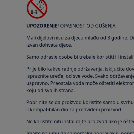
UPOZORENJE!
OPASNOST OD GUŠENJA
Mali dijelovi nisu za djecu mlađu od 3 godine. D
izvan dohvata djece.
Samo odrasle osobe bi trebale koristiti ili instal
Prije bilo kakve radnje održavanja, isključite d
ispraznite uređaj od sve vode. Svako održavanje 
uspravno. Preostala voda može oštetiti elektron
koju od svojih strana.
Pobrinite se da proizvod koristite samo u svrhu 
li kompatibilan dio za predviđeni proizvod.
Ne koristite niti instalirajte proizvod ako je ošte
Imajte na umu da samostalni popravak ili poprav