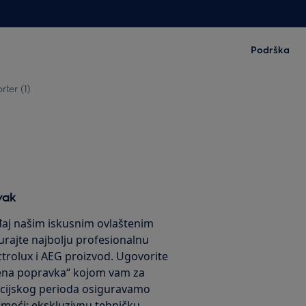
Podrška
rter (1)
vak
eđaj našim iskusnim ovlaštenim
urajte najbolju profesionalnu
ctrolux i AEG proizvod. Ugovorite
jena popravka“ kojom vam za
ncijskog perioda osiguravamo
omoći: ekskluzivnu tehničku