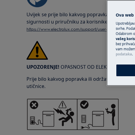
Uvijek se prije bilo kakvog popravka ili održava
Ova web s
sigurnosti u priručniku za korisnike vašeg proi
Upotrebljav
https://www.electrolux.com/support/user-manuals/
svrhe. Podat
Odabirom op
vašeg koris
bez prihvaća
vam možemo 
podataka
.
UPOZORENJE!
OPASNOST OD ELEKTRIČNOG U
Prije bilo kakvog popravka ili održavanja, isključ
utičnice.