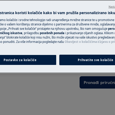
intervenciju po fi
Nast
nja posavjetujte s informacijama o
tranica koristi kolačiće kako bi vam pružila personalizirano isk
zvoda.
amo kolačiće i srodne tehnologije radi unapređenja mrežne stranice te u promotivne
Rezerviraj servi
ke o vašem korištenju stranice dijelimo s partnerima za društvene mreže, oglašavanje 
cije „Prihvati sve kolačiće” pristajete na njihovu upotrebu, što nam omogućuje
pers
ničkog iskustva
, prilagodbu
posebnih ponuda
i prikazivanje ciljanih oglasa. Klikom
nja” blokirate kolačiće koji nisu nužni, što može utjecati na vaše iskustvo pregledavan
ponuditi. Za više informacija pogledajte našu
Obavijest o kolačićima
i
Izjavu o pr
Pronađite svoj p
DARA
Riješite probleme 
Postavke za kolačiće
Prihvatite sve kolačiće
dokumentaciju o 
ite uređaj i odspojite utikač iz
Pronađi priručn