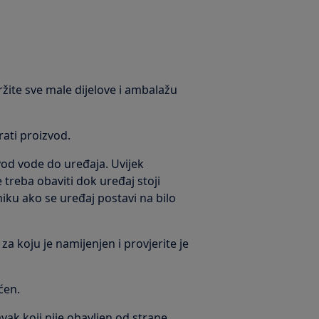
ržite sve male dijelove i ambalažu
irati proizvod.
ovod vode do uređaja. Uvijek
treba obaviti dok uređaj stoji
iku ako se uređaj postavi na bilo
za koju je namijenjen i provjerite je
ćen.
ak koji nije obavljen od strane