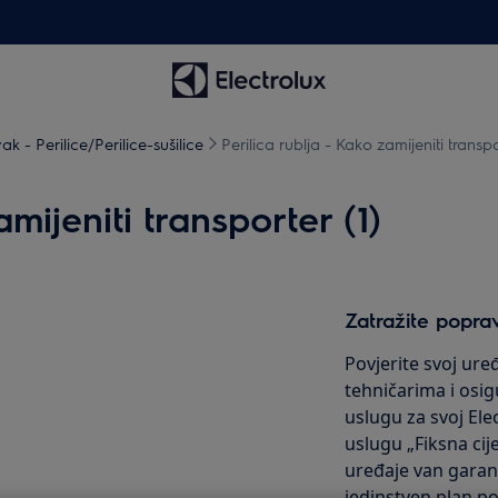
 - Perilice/Perilice-sušilice
Perilica rublja - Kako zamijeniti transpo
mijeniti transporter (1)
Zatražite popra
Povjerite svoj ur
tehničarima i osig
uslugu za svoj Ele
uslugu „Fiksna ci
uređaje van gara
jedinstven plan p