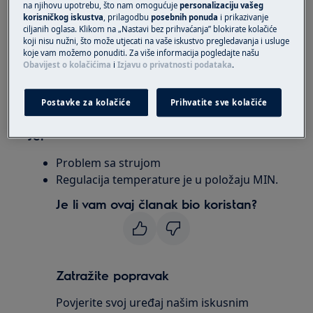
na njihovu upotrebu, što nam omogućuje
personalizaciju vašeg
korisničkog iskustva
, prilagodbu
posebnih ponuda
i prikazivanje
Rješenje
ciljanih oglasa. Klikom na „Nastavi bez prihvaćanja” blokirate kolačiće
koji nisu nužni, što može utjecati na vaše iskustvo pregledavanja i usluge
1. Provjerite glavni kabel napajanja, utikač i
koje vam možemo ponuditi. Za više informacija pogledajte našu
Obavijest o kolačićima
i
Izjavu o privatnosti podataka
.
utičnicu.
2. Odaberite odgovarajuću temperaturu.
Postavke za kolačiće
Prihvatite sve kolačiće
Jer
Problem sa strujom
Regulacija temperature je u položaju MIN.
Je li vam ovaj članak bio koristan?
Zatražite popravak
Povjerite svoj uređaj našim iskusnim