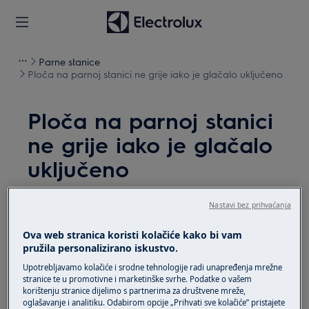
Parne stanice
Ploča na parnoj stanici ne grije iako je glačalo uključeno
Ploča na parnoj stanici
ne grije iako je glačalo
uključeno
Problem
Nastavi bez prihvaćanja
Ploča na parnoj stanici ne grije iako je
Ova web stranica koristi kolačiće kako bi vam
glačalo uključeno
pružila personalizirano iskustvo.
Upotrebljavamo kolačiće i srodne tehnologije radi unapređenja mrežne
Primjenjuje se na
stranice te u promotivne i marketinške svrhe. Podatke o vašem
korištenju stranice dijelimo s partnerima za društvene mreže,
Parna stanica
oglašavanje i analitiku. Odabirom opcije „Prihvati sve kolačiće” pristajete