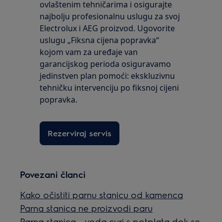
ovlaštenim tehničarima i osigurajte
najbolju profesionalnu uslugu za svoj
Electrolux i AEG proizvod. Ugovorite
uslugu „Fiksna cijena popravka“
kojom vam za uređaje van
garancijskog perioda osiguravamo
jedinstven plan pomoći: ekskluzivnu
tehničku intervenciju po fiksnoj cijeni
popravka.
Rezerviraj servis
Povezani članci
Kako očistiti parnu stanicu od kamenca
Parna stanica ne proizvodi paru
Parna stanica - voda curi s potplata dok se