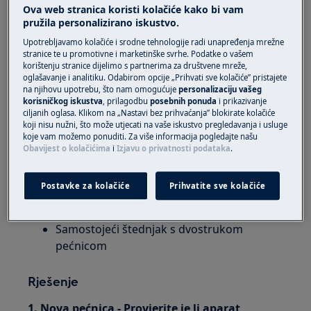
ovo je prvo korištenje pećnica, to može
Ova web stranica koristi kolačiće kako bi vam
značiti i problem s električnom
pružila personalizirano iskustvo.
instalacijom.
Upotrebljavamo kolačiće i srodne tehnologije radi unapređenja mrežne
Na starijim uređajima, kod pećnice koja se
stranice te u promotivne i marketinške svrhe. Podatke o vašem
ne zagrijava najčešći je uzrok kvara na
korištenju stranice dijelimo s partnerima za društvene mreže,
oglašavanje i analitiku. Odabirom opcije „Prihvati sve kolačiće” pristajete
jednom od elemenata pećnice. Popravak
na njihovu upotrebu, što nam omogućuje
personalizaciju vašeg
elementa pećnice je jednostavan popravak.
korisničkog iskustva
, prilagodbu
posebnih ponuda
i prikazivanje
ciljanih oglasa. Klikom na „Nastavi bez prihvaćanja” blokirate kolačiće
Ostale greške možda će trebati
koji nisu nužni, što može utjecati na vaše iskustvo pregledavanja i usluge
dijagnosticirati naš kontaktni centar ili
koje vam možemo ponuditi. Za više informacija pogledajte našu
kvalificirani serviser.
Obavijest o kolačićima
i
Izjavu o privatnosti podataka
.
Primjenjuje se na
Postavke za kolačiće
Prihvatite sve kolačiće
Ugradbena dvostruka pećnica
Samostojeći štednjak s dvostrukom
pećnicom
Rješenje
1. Nova pećnica - Provjerite je li aparat