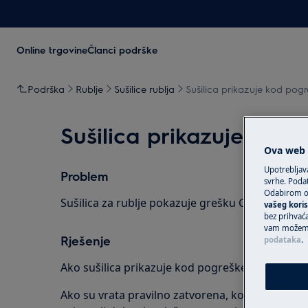
Online trgovine
Članci podrške
Podrška
Rublje
Sušilice rublja
Sušilica prikazuje kod pog
Sušilica prikazuje kod
Ova web s
Upotrebljav
Problem
svrhe. Podat
Odabirom op
Sušilica za rublje pokazuje grešku CD
vašeg koris
bez prihvaća
vam možemo 
Rješenje
podataka
.
Ako sušilica prikazuje kod pogreške CD, postoj
Ako su vrata pravilno zatvorena, kontaktirajte 