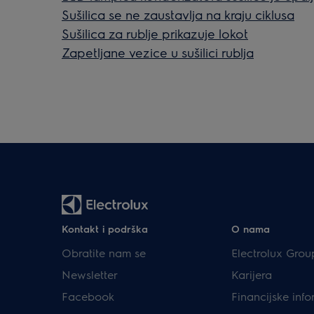
Sušilica se ne zaustavlja na kraju ciklusa
Sušilica za rublje prikazuje lokot
Zapetljane vezice u sušilici rublja
Kontakt i podrška
O nama
Obratite nam se
Electrolux Grou
Newsletter
Karijera
Facebook
Financijske info