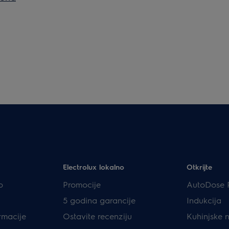
Electrolux lokalno
Otkrijte
p
Promocije
AutoDose 
5 godina garancije
Indukcija
rmacije
Ostavite recenziju
Kuhinjske 