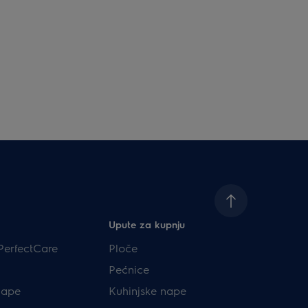
Upute za kupnju
PerfectCare
Ploče
Pećnice
nape
Kuhinjske nape