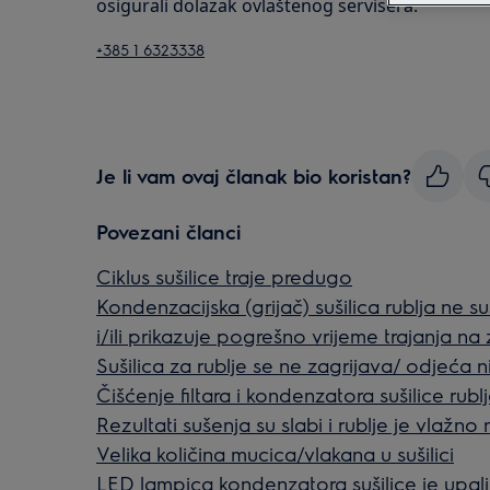
osigurali dolazak ovlaštenog servisera.
+385 1 6323338
Je li vam ovaj članak bio koristan?
Povezani članci
Ciklus sušilice traje predugo
Kondenzacijska (grijač) sušilica rublja ne suš
i/ili prikazuje pogrešno vrijeme trajanja na
Sušilica za rublje se ne zagrijava/ odjeća n
Čišćenje filtara i kondenzatora sušilice rubl
Rezultati sušenja su slabi i rublje je vlažno
Velika količina mucica/vlakana u sušilici
LED lampica kondenzatora sušilice je upal