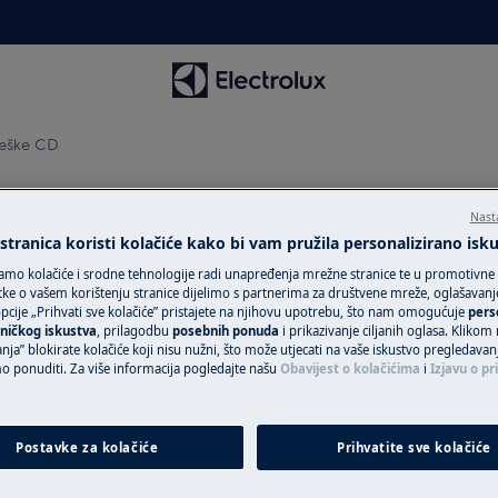
reške CD
 pogreške CD
Nast
tranica koristi kolačiće kako bi vam pružila personalizirano isk
amo kolačiće i srodne tehnologije radi unapređenja mrežne stranice te u promotivne
ke o vašem korištenju stranice dijelimo s partnerima za društvene mreže, oglašavanje 
cije „Prihvati sve kolačiće” pristajete na njihovu upotrebu, što nam omogućuje
pers
Zatražite popra
ničkog iskustva
, prilagodbu
posebnih ponuda
i prikazivanje ciljanih oglasa. Klikom
nja” blokirate kolačiće koji nisu nužni, što može utjecati na vaše iskustvo pregledavan
Povjerite svoj ur
ponuditi. Za više informacija pogledajte našu
Obavijest o kolačićima
i
Izjavu o pr
tehničarima i osig
uslugu za svoj Ele
i problem sa ručkom brave vrata.
uslugu „Fiksna ci
Postavke za kolačiće
Prihvatite sve kolačiće
uređaje van gara
naš pozivni centar kako bi Vam
jedinstven plan p