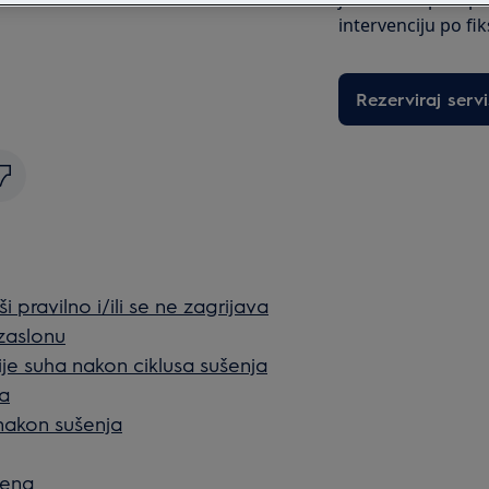
intervenciju po fi
Rezerviraj servi
i pravilno i/ili se ne zagrijava
 zaslonu
ije suha nakon ciklusa sušenja
ja
 nakon sušenja
jena