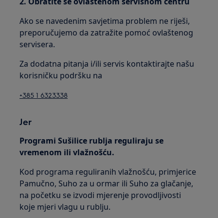
2. Obratite se ovlaštenom servisnom centru
Ako se navedenim savjetima problem ne riješi,
preporučujemo da zatražite pomoć ovlaštenog
servisera.
Za dodatna pitanja i/ili servis kontaktirajte našu
korisničku podršku na
+385 1 6323338
Jer
Programi Sušilice rublja reguliraju se
vremenom ili vlažnošću.
Kod programa reguliranih vlažnošću, primjerice
Pamučno, Suho za u ormar ili Suho za glačanje,
na početku se izvodi mjerenje provodljivosti
koje mjeri vlagu u rublju.