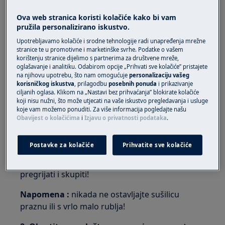
Primjenjuje se na
Ova web stranica koristi kolačiće kako bi vam
pružila personalizirano iskustvo.
Ventilacijsku sušilicu
Kondenziranu sušilicu
Upotrebljavamo kolačiće i srodne tehnologije radi unapređenja mrežne
stranice te u promotivne i marketinške svrhe. Podatke o vašem
Sušilicu s toplinskom pumpom
korištenju stranice dijelimo s partnerima za društvene mreže,
oglašavanje i analitiku. Odabirom opcije „Prihvati sve kolačiće” pristajete
na njihovu upotrebu, što nam omogućuje
personalizaciju vašeg
Rješenje
korisničkog iskustva
, prilagodbu
posebnih ponuda
i prikazivanje
ciljanih oglasa. Klikom na „Nastavi bez prihvaćanja” blokirate kolačiće
1. Ne stavljajte suho rublje u aparat.
koji nisu nužni, što može utjecati na vaše iskustvo pregledavanja i usluge
koje vam možemo ponuditi. Za više informacija pogledajte našu
Uvijek koristite vremenski upravljani program
Obavijest o kolačićima
i
Izjavu o privatnosti podataka
.
da biste osušili malo vlažno rublje.
Postavke za kolačiće
Prihvatite sve kolačiće
Napomena :
uvijek odaberite kratko vrijeme
sušenja jer bi se u protivnom rublje moglo
pregrijati i skupiti!
Napomena :
nikada ne ostavljajte sušilicu
praznu ili s vrlo malo rublja!