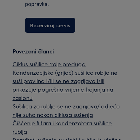
popravka.
Rezerviraj servis
Povezani članci
Ciklus sušilice traje predugo
Kondenzacijska (grijač) sušilica rublja ne
suši pravilno i/ili se ne zagrijava i/ili
prikazuje pogrešno vrijeme trajanja na
zaslonu
Sušilica za rublje se ne zagrijava/ odjeća
nije suha nakon ciklusa sušenja
Čišćenje filtara i kondenzatora sušilice
rublja
Rezultati sušenja su slabi i rublje je vlažno