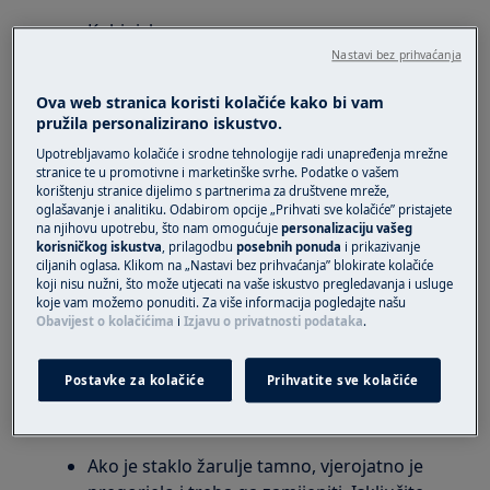
Kuhinjske nape
Nastavi bez prihvaćanja
Rješenje
Ova web stranica koristi kolačiće kako bi vam
pružila personalizirano iskustvo.
1. Prvo provjerite radi li funkcija ekstrakcije:
Upotrebljavamo kolačiće i srodne tehnologije radi unapređenja mrežne
Ako ne radi (kuhinjska napa ne reagira,
stranice te u promotivne i marketinške svrhe. Podatke o vašem
korištenju stranice dijelimo s partnerima za društvene mreže,
svjetlo se ne pali, funkcija ekstrakcije ne
oglašavanje i analitiku. Odabirom opcije „Prihvati sve kolačiće” pristajete
radi), vjerojatno je u pitanju električni kvar.
na njihovu upotrebu, što nam omogućuje
personalizaciju vašeg
korisničkog iskustva
, prilagodbu
posebnih ponuda
i prikazivanje
Provjerite rade li drugi kuhinjski uređaji,
ciljanih oglasa. Klikom na „Nastavi bez prihvaćanja” blokirate kolačiće
ako ne, provjerite osigurače i obratite se
koji nisu nužni, što može utjecati na vaše iskustvo pregledavanja i usluge
kvalificiranom električaru da otkloni
koje vam možemo ponuditi. Za više informacija pogledajte našu
Obavijest o kolačićima
i
Izjavu o privatnosti podataka
.
mogući kvar na ožičenju.
2. Ako funkcija odsisavanja radi, ali se svjetlo
Postavke za kolačiće
Prihvatite sve kolačiće
kuhinjske nape ne pali, to vjerojatno znači da
je žarulja pregorjela/oštećena:
Ako je staklo žarulje tamno, vjerojatno je