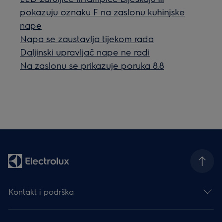
pokazuju oznaku F na zaslonu kuhinjske
nape
Napa se zaustavlja tijekom rada
Daljinski upravljač nape ne radi
Na zaslonu se prikazuje poruka 8.8
Kontakt i podrška