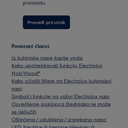
proizvodu.
Pronađi priručnik
Povezani članci
Iz kuhinjske nape kaplje voda
Kako upotrebljavati funkciju Electrolux
Hob²Hood®
Kako očistiti filtere na Electrolux kuhinjskoj
napi
Simboli i funkcije na vašoj Electrolux napi
Osvjetljenje poklopca štednjaka ne može
se isključiti
Oštećena / udubljena / izgrebana napa
LED žaruljice ili lampice bljeskaju ili