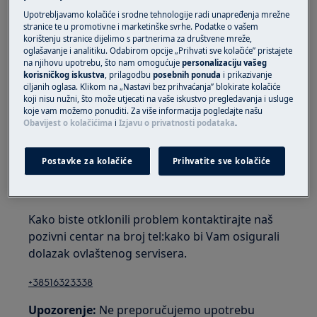
Primjenjuje se na
Upotrebljavamo kolačiće i srodne tehnologije radi unapređenja mrežne
stranice te u promotivne i marketinške svrhe. Podatke o vašem
ugradbena pećnica
korištenju stranice dijelimo s partnerima za društvene mreže,
oglašavanje i analitiku. Odabirom opcije „Prihvati sve kolačiće” pristajete
samostojeći štednjak
na njihovu upotrebu, što nam omogućuje
personalizaciju vašeg
korisničkog iskustva
, prilagodbu
posebnih ponuda
i prikazivanje
Rješenje
ciljanih oglasa. Klikom na „Nastavi bez prihvaćanja” blokirate kolačiće
koji nisu nužni, što može utjecati na vaše iskustvo pregledavanja i usluge
koje vam možemo ponuditi. Za više informacija pogledajte našu
Obavijest o kolačićima
i
Izjavu o privatnosti podataka
.
1. Ako se pećnica ohladila i ventilator još
uvijek radi, iskopčajte uređaj iz napajanja.
Postavke za kolačiće
Prihvatite sve kolačiće
2. Obratite se ovlaštenom servisnom centru.
Kako biste otklonili problem kontaktirajte naš
pozivni centar na broj tel:kako bi Vam osigurali
dolazak ovlaštenog servisera.
+38516323338
Upozorenje:
Ne preporučujemo upotrebu