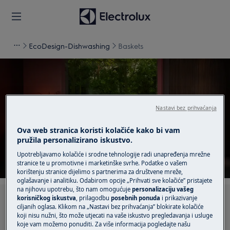
EcoDesign-Dishwashing
Baskets
Nastavi bez prihvaćanja
Podrška za Baskets
Ova web stranica koristi kolačiće kako bi vam
pružila personalizirano iskustvo.
Upotrebljavamo kolačiće i srodne tehnologije radi unapređenja mrežne
stranice te u promotivne i marketinške svrhe. Podatke o vašem
korištenju stranice dijelimo s partnerima za društvene mreže,
oglašavanje i analitiku. Odabirom opcije „Prihvati sve kolačiće” pristajete
na njihovu upotrebu, što nam omogućuje
personalizaciju vašeg
korisničkog iskustva
, prilagodbu
posebnih ponuda
i prikazivanje
Pretražite naše članke za podršku
ciljanih oglasa. Klikom na „Nastavi bez prihvaćanja” blokirate kolačiće
koji nisu nužni, što može utjecati na vaše iskustvo pregledavanja i usluge
koje vam možemo ponuditi. Za više informacija pogledajte našu