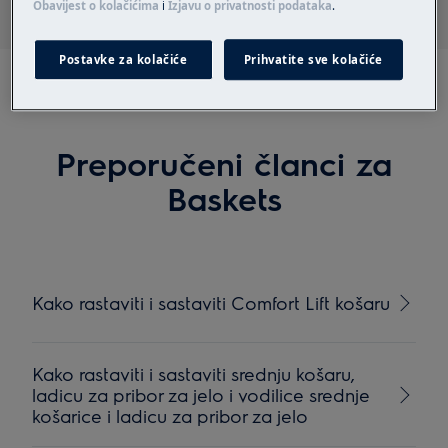
Obavijest o kolačićima
i
Izjavu o privatnosti podataka
.
Postavke za kolačiće
Prihvatite sve kolačiće
Preporučeni članci za
Baskets
Kako rastaviti i sastaviti Comfort Lift košaru
Kako rastaviti i sastaviti srednju košaru,
ladicu za pribor za jelo i vodilice srednje
košarice i ladicu za pribor za jelo