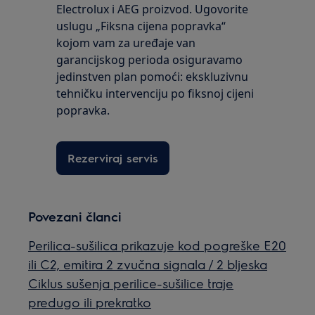
Electrolux i AEG proizvod. Ugovorite
uslugu „Fiksna cijena popravka“
kojom vam za uređaje van
garancijskog perioda osiguravamo
jedinstven plan pomoći: ekskluzivnu
tehničku intervenciju po fiksnoj cijeni
popravka.
Rezerviraj servis
Povezani članci
Perilica-sušilica prikazuje kod pogreške E20
ili C2, emitira 2 zvučna signala / 2 bljeska
Ciklus sušenja perilice-sušilice traje
predugo ili prekratko