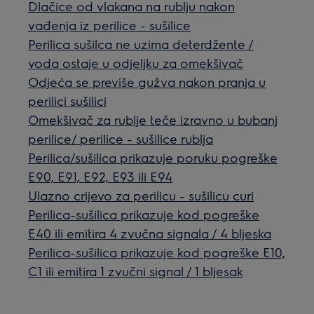
Dlačice od vlakana na rublju nakon
vađenja iz perilice - sušilice
Perilica sušilca ne uzima deterdžente /
voda ostaje u odjeljku za omekšivač
Odjeća se previše gužva nakon pranja u
perilici sušilici
Omekšivač za rublje teče izravno u bubanj
perilice/ perilice - sušilice rublja
Perilica/sušilica prikazuje poruku pogreške
E90, E91, E92, E93 ili E94
Ulazno crijevo za perilicu - sušilicu curi
Perilica-sušilica prikazuje kod pogreške
E40 ili emitira 4 zvučna signala / 4 bljeska
Perilica-sušilica prikazuje kod pogreške E10,
C1 ili emitira 1 zvučni signal / 1 bljesak