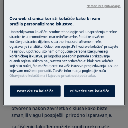
Nastavi bez prihvaćanja
Primjenjuje se na
Ova web stranica koristi kolačiće kako bi vam
Perilica sa sušilicom (ugradbeni i
pružila personalizirano iskustvo.
samostojeći aparati)
Upotrebljavamo kolačiće i srodne tehnologije radi unapređenja mrežne
stranice te u promotivne i marketinške svrhe. Podatke o vašem
korištenju stranice dijelimo s partnerima za društvene mreže,
Rješenje
oglašavanje i analitiku. Odabirom opcije „Prihvati sve kolačiće” pristajete
na njihovu upotrebu, što nam omogućuje
personalizaciju vašeg
Ako je brtva na vratima labava, oštećena ili
korisničkog iskustva
, prilagodbu
posebnih ponuda
i prikazivanje
ciljanih oglasa. Klikom na „Nastavi bez prihvaćanja” blokirate kolačiće
deformirana, preporučujemo da zatražite posjet
koji nisu nužni, što može utjecati na vaše iskustvo pregledavanja i usluge
servisnog tehničara da zamijeni brtvu. Ukoliko
koje vam možemo ponuditi. Za više informacija pogledajte našu
želite sami zamijeniti novu brtvu možete kupiti
Obavijest o kolačićima
i
Izjavu o privatnosti podataka
.
preko naše korisničke podrške.
Postavke za kolačiće
Prihvatite sve kolačiće
Preporučuju se redovita pranje i održavanje
brtve, a dobar savjet je da ostavite vrata
otvorena nakon završetka ciklusa kako biste
smanjili vlagu i pospješili prirodno isparavanje.
za čišćenje također možete kupiti preko naše