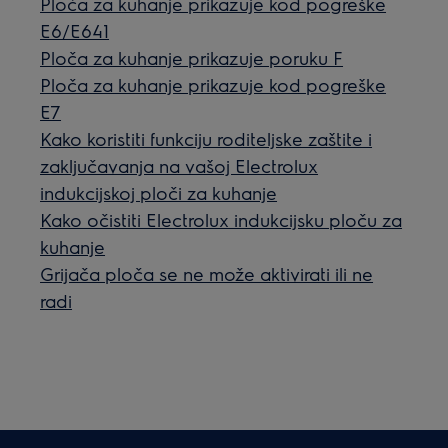
Ploča za kuhanje prikazuje kod pogreške
E6/E641
Ploča za kuhanje prikazuje poruku F
Ploča za kuhanje prikazuje kod pogreške
E7
Kako koristiti funkciju roditeljske zaštite i
zaključavanja na vašoj Electrolux
indukcijskoj ploči za kuhanje
Kako očistiti Electrolux indukcijsku ploču za
kuhanje
Grijača ploča se ne može aktivirati ili ne
radi