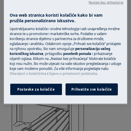
Nastavi bez prihvaćanja
Ova web stranica koristi kolačiće kako bi vam
pružila personalizirano iskustvo.
Upotrebljavamo kolačiće i srodne tehnologije radi unapređenja mrežne
stranice te u promotivne i marketinške svrhe. Podatke o vašem
korištenju stranice dijelimo s partnerima za društvene mreže,
oglašavanje i analitiku. Odabirom opcije „Prihvati sve kolačiće” pristajete
na njihovu upotrebu, što nam omogućuje
personalizaciju vašeg
korisničkog iskustva
, prilagodbu
posebnih ponuda
i prikazivanje
ciljanih oglasa. Klikom na „Nastavi bez prihvaćanja” blokirate kolačiće
koji nisu nužni, što može utjecati na vaše iskustvo pregledavanja i usluge
koje vam možemo ponuditi. Za više informacija pogledajte našu
Za odvajanje police dovoljno je otkačiti samo
Obavijest o kolačićima
i
Izjavu o privatnosti podataka
.
jednu stražnju kuku
3. Lagano podignite policu i izvucite je iz uređaja
Postavke za kolačiće
Prihvatite sve kolačiće