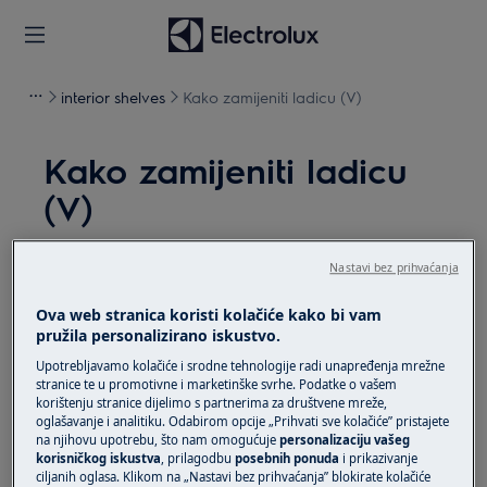
interior shelves
Kako zamijeniti ladicu (V)
Kako zamijeniti ladicu
(V)
Rješenje
Nastavi bez prihvaćanja
Prije bilo kakvog postupka održavanja, isključite
Ova web stranica koristi kolačiće kako bi vam
uređaj i odspojite mrežni utikač iz
utičnice.
pružila personalizirano iskustvo.
Upotrebljavamo kolačiće i srodne tehnologije radi unapređenja mrežne
Uvijek pazite kad premještate uređaje, za teške
stranice te u promotivne i marketinške svrhe. Podatke o vašem
uređaje potrebno je da ih premjeste dvije osobe.
korištenju stranice dijelimo s partnerima za društvene mreže,
oglašavanje i analitiku. Odabirom opcije „Prihvati sve kolačiće” pristajete
na njihovu upotrebu, što nam omogućuje
personalizaciju vašeg
Uvijek koristite zaštitne rukavice i zatvorenu obuću.
korisničkog iskustva
, prilagodbu
posebnih ponuda
i prikazivanje
ciljanih oglasa. Klikom na „Nastavi bez prihvaćanja” blokirate kolačiće