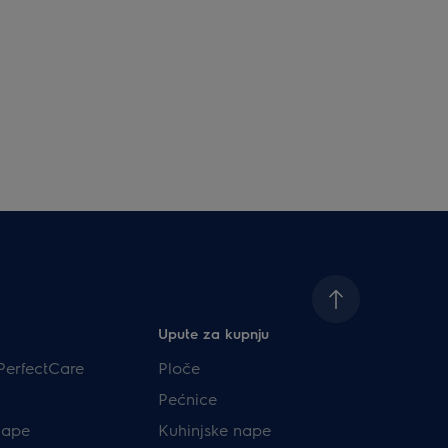
Upute za kupnju
PerfectCare
Ploče
Pećnice
nape
Kuhinjske nape