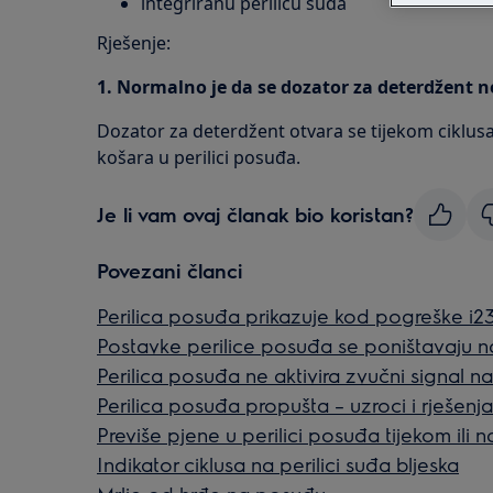
integriranu perilicu suđa
Rješenje:
1. Normalno je da se dozator za deterdžent n
Dozator za deterdžent otvara se tijekom ciklusa 
košara u perilici posuđa.
Je li vam ovaj članak bio koristan?
Povezani članci
Perilica posuđa prikazuje kod pogreške i2
Postavke perilice posuđa se poništavaju n
Perilica posuđa ne aktivira zvučni signal n
Perilica posuđa propušta – uzroci i rješenja
Previše pjene u perilici posuđa tijekom ili 
Indikator ciklusa na perilici suđa bljeska