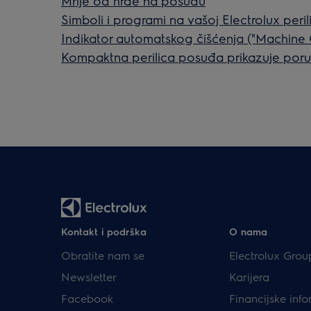
Mrlje od hrđe na posuđu
Simboli i programi na vašoj Electrolux peri
Indikator automatskog čišćenja ("Machine Ca
Kompaktna perilica posuđa prikazuje poru
Kontakt i podrška
O nama
Obratite nam se
Electrolux Grou
Newsletter
Karijera
Facebook
Financijske info