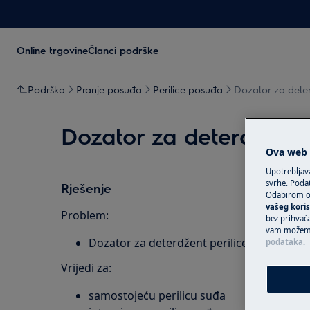
Online trgovine
Članci podrške
Podrška
Pranje posuđa
Perilice posuđa
Dozator za deter
Dozator za deterdžent 
Ova web s
Upotrebljav
svrhe. Podat
Rješenje
Odabirom op
vašeg koris
Problem:
bez prihvaća
vam možemo 
Dozator za deterdžent perilice suđa ne otv
podataka
.
Vrijedi za:
samostojeću perilicu suđa