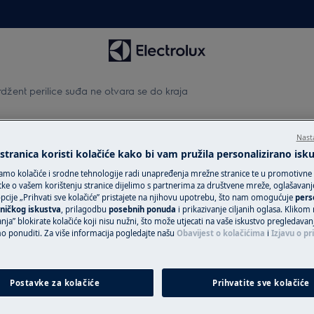
džent perilice suđa ne otvara se do kraja
perilice suđa ne otvara se do
Nast
tranica koristi kolačiće kako bi vam pružila personalizirano isk
amo kolačiće i srodne tehnologije radi unapređenja mrežne stranice te u promotivne
ke o vašem korištenju stranice dijelimo s partnerima za društvene mreže, oglašavanje 
cije „Prihvati sve kolačiće” pristajete na njihovu upotrebu, što nam omogućuje
pers
Zatražite popra
ničkog iskustva
, prilagodbu
posebnih ponuda
i prikazivanje ciljanih oglasa. Klikom
nja” blokirate kolačiće koji nisu nužni, što može utjecati na vaše iskustvo pregledavan
Povjerite svoj ur
ponuditi. Za više informacija pogledajte našu
Obavijest o kolačićima
i
Izjavu o pr
ara se do kraja
tehničarima i osig
uslugu za svoj Ele
uslugu „Fiksna ci
Postavke za kolačiće
Prihvatite sve kolačiće
uređaje van gara
jedinstven plan p