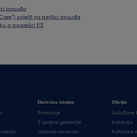
lici posuđa
re") svijetli na perilici posuđa
ku o pogrešci E3
Electrolux lokalno
Otkrijte
p
Promocije
AutoDose 
5 godina garancije
Indukcija
rmacije
Ostavite recenziju
Kuhinjske 