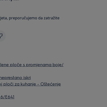
jeta, preporučujemo da zatražite
taklene ploče s promjenama boje/
neprestano iskri
oj ploči za kuhanje - Oštećenje
E6/E641