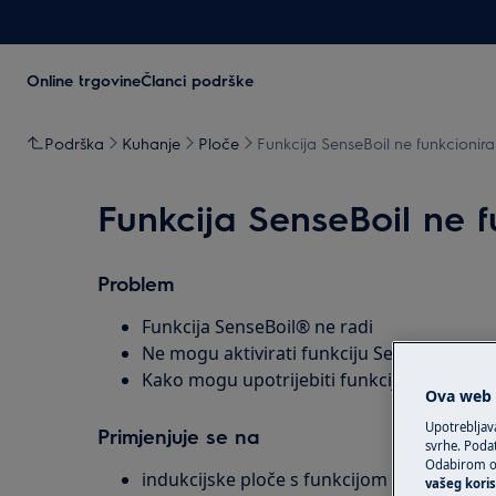
Online trgovine
Članci podrške
Podrška
Kuhanje
Ploče
Funkcija SenseBoil ne funkcionira
Funkcija SenseBoil ne f
Problem
Funkcija SenseBoil® ne radi
Ne mogu aktivirati funkciju SenseBoil®
Kako mogu upotrijebiti funkciju SenseBoi
Ova web s
Upotrebljav
Primjenjuje se na
svrhe. Podat
Odabirom op
indukcijske ploče s funkcijom SenseBoil®
vašeg koris