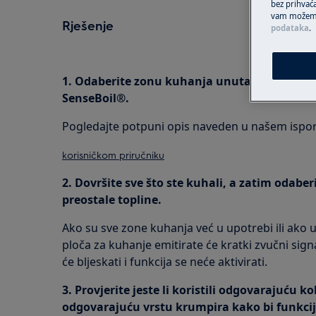
bez prihvaća
vam možemo 
Rješenje
podataka
.
1. Odaberite zonu kuhanja unutar 5 sekundi 
SenseBoil®.
Pogledajte potpuni opis naveden u našem isp
korisničkom priručniku
2. Dovršite sve što ste kuhali, a zatim odab
preostale topline.
Ako su sve zone kuhanja već u upotrebi ili ako u
ploča za kuhanje emitirate će kratki zvučni sign
će bljeskati i funkcija se neće aktivirati.
3. Provjerite jeste li koristili odgovarajuću ko
odgovarajuću vrstu krumpira kako bi funkcij