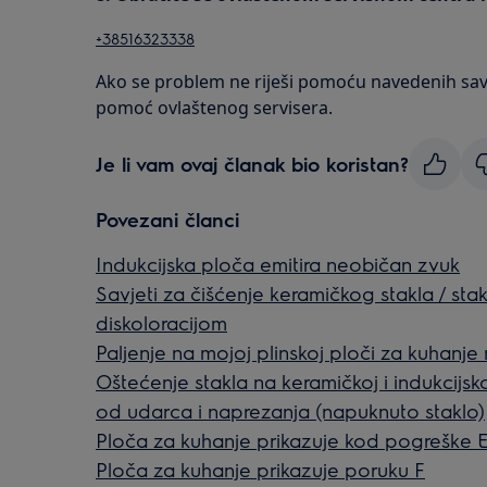
+38516323338
Ako se problem ne riješi pomoću navedenih sav
pomoć ovlaštenog servisera.
Je li vam ovaj članak bio koristan?
Povezani članci
Indukcijska ploča emitira neobičan zvuk
Savjeti za čišćenje keramičkog stakla / s
diskoloracijom
Paljenje na mojoj plinskoj ploči za kuhanje 
Oštećenje stakla na keramičkoj i indukcijsk
od udarca i naprezanja (napuknuto staklo)
Ploča za kuhanje prikazuje kod pogreške 
Ploča za kuhanje prikazuje poruku F