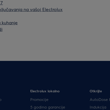
E7
zaključavanja na vašoj Electrolux
a kuhanje
di
Electrolux lokalno
Otkrijte
p
Promocije
AutoDose 
5 godina garancije
Indukcija