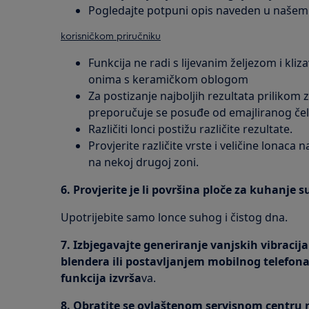
Pogledajte potpuni opis naveden u naše
korisničkom priručniku
Funkcija ne radi s lijevanim željezom i kl
onima s keramičkom oblogom
Za postizanje najboljih rezultata prilikom
preporučuje se posuđe od emajliranog čel
Različiti lonci postižu različite rezultate.
Provjerite različite vrste i veličine lonaca 
na nekoj drugoj zoni.
6. Provjerite je li površina ploče za kuhanje s
Upotrijebite samo lonce suhog i čistog dna.
7. Izbjegavajte generiranje vanjskih vibracij
blendera ili postavljanjem mobilnog telefona
funkcija izvrša
va.
8. Obratite se ovlaštenom servisnom centru n