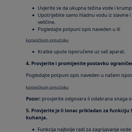
Uvjerite se da ukupna težina vode i krumpi
Upotrijebite samo hladnu vodu iz slavine i
veličine.
Pogledajte potpuni opis naveden u ili
korisničkom priručniku
Kratke upute isporučene uz vaš aparat.
4. Provjerite i promijenite postavku ograniče
Pogledajte potpuni opis naveden u našem isp
korisničkom priručniku
Pozor:
provjerite odgovara li odabrana snaga os
5. Provjerite je li lonac prikladan za funkci
kuhanja.
Funkcija najbolje radi za zagrijavanje vod