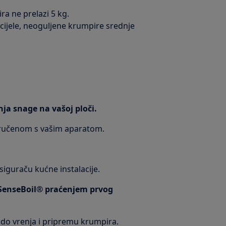
ra ne prelazi 5 kg.
 cijele, neoguljene krumpire srednje
nja snage na vašoj ploči.
oručenom s vašim aparatom.
iguraču kućne instalacije.
ju SenseBoil® praćenjem prvog
e do vrenja i pripremu krumpira.