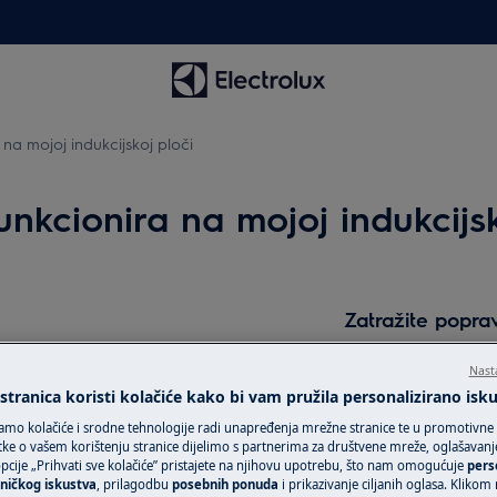
 na mojoj indukcijskoj ploči
unkcionira na mojoj indukcijsk
Zatražite popra
Povjerite svoj ur
Nast
l®?
tehničarima i osig
tranica koristi kolačiće kako bi vam pružila personalizirano isk
uslugu za svoj Ele
amo kolačiće i srodne tehnologije radi unapređenja mrežne stranice te u promotivne
uslugu „Fiksna ci
ke o vašem korištenju stranice dijelimo s partnerima za društvene mreže, oglašavanje 
cije „Prihvati sve kolačiće” pristajete na njihovu upotrebu, što nam omogućuje
pers
uređaje van gara
ničkog iskustva
, prilagodbu
posebnih ponuda
i prikazivanje ciljanih oglasa. Klikom
jedinstven plan p