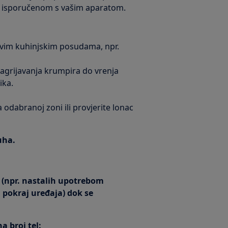
m isporučenom s vašim aparatom.
izavim kuhinjskim posudama, npr.
 zagrijavanja krumpira do vrenja
ika.
na odabranoj zoni ili provjerite lonac
uha.
a (npr. nastalih upotrebom
 pokraj uređaja) dok se
a broj tel: