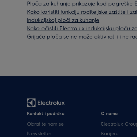
Ploča za kuhanje prikazuje kod pogreške 
Kako koristiti funkciju roditeljske zaštite i 
indukcijskoj ploči za kuhanje
Kako očistiti Electrolux indukcijsku ploču z
Grijača ploča se ne može aktivirati ili ne ra
Kontakt i podrška
O nama
Obratite nam se
Electrolux Grou
Newsletter
Karijera