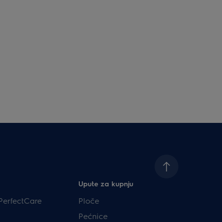
Upute za kupnju
PerfectCare
Ploče
Pećnice