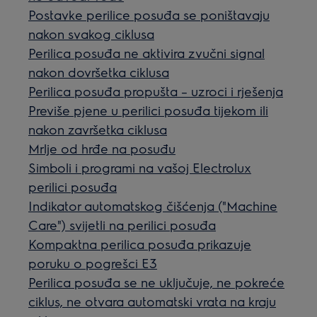
Postavke perilice posuđa se poništavaju
nakon svakog ciklusa
Perilica posuđa ne aktivira zvučni signal
nakon dovršetka ciklusa
Perilica posuđa propušta – uzroci i rješenja
Previše pjene u perilici posuđa tijekom ili
nakon završetka ciklusa
Mrlje od hrđe na posuđu
Simboli i programi na vašoj Electrolux
perilici posuđa
Indikator automatskog čišćenja ("Machine
Care") svijetli na perilici posuđa
Kompaktna perilica posuđa prikazuje
poruku o pogrešci E3
Perilica posuđa se ne uključuje, ne pokreće
ciklus, ne otvara automatski vrata na kraju