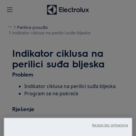
Perilice posuđa
Indikator ciklusa na perilici suđa bljeska
Indikator ciklusa na
perilici suđa bljeska
Problem
Indikator ciklusa na perilici suđa bljeska
Program se ne pokreće
Rješenje
1. Provjerite jesu li vrata uređaja potpuno
Nastavi bez prihvaćanja
zatvorena (trebali biste čuti klik).