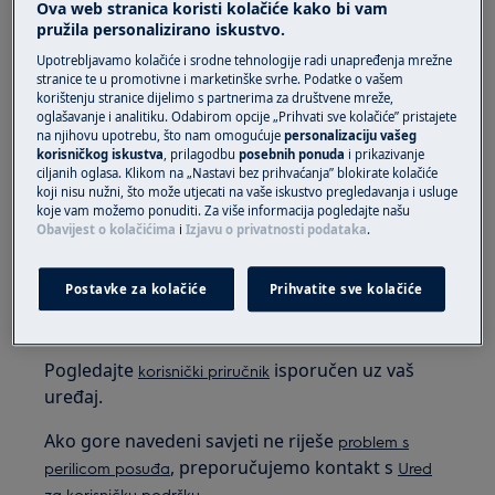
Ova web stranica koristi kolačiće kako bi vam
2. Ako je postavljen odgođeni početak ili
pružila personalizirano iskustvo.
prethodni program, poništite postavku ili
Upotrebljavamo kolačiće i srodne tehnologije radi unapređenja mrežne
pričekajte da odbrojavanje/program koji radi
stranice te u promotivne i marketinške svrhe. Podatke o vašem
završi
korištenju stranice dijelimo s partnerima za društvene mreže,
oglašavanje i analitiku. Odabirom opcije „Prihvati sve kolačiće” pristajete
Za poništavanje odgode početka ili postojećeg
na njihovu upotrebu, što nam omogućuje
personalizaciju vašeg
korisničkog iskustva
, prilagodbu
posebnih ponuda
i prikazivanje
programa, pritisnite i držite označeni gumb(e) 3-
ciljanih oglasa. Klikom na „Nastavi bez prihvaćanja” blokirate kolačiće
5 sekundi. Zatim odaberite novi program.
koji nisu nužni, što može utjecati na vaše iskustvo pregledavanja i usluge
koje vam možemo ponuditi. Za više informacija pogledajte našu
Obavijest o kolačićima
i
Izjavu o privatnosti podataka
.
primjer:
Postavke za kolačiće
Prihvatite sve kolačiće
Pogledajte
isporučen uz vaš
korisnički priručnik
uređaj.
Ako gore navedeni savjeti ne riješe
problem s
, preporučujemo kontakt s
perilicom posuđa
Ured
za korisničku podršku