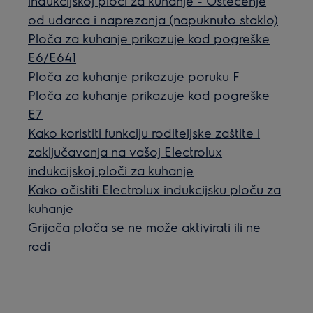
indukcijskoj ploči za kuhanje - Oštećenje
od udarca i naprezanja (napuknuto staklo)
Ploča za kuhanje prikazuje kod pogreške
E6/E641
Ploča za kuhanje prikazuje poruku F
Ploča za kuhanje prikazuje kod pogreške
E7
Kako koristiti funkciju roditeljske zaštite i
zaključavanja na vašoj Electrolux
indukcijskoj ploči za kuhanje
Kako očistiti Electrolux indukcijsku ploču za
kuhanje
Grijača ploča se ne može aktivirati ili ne
radi