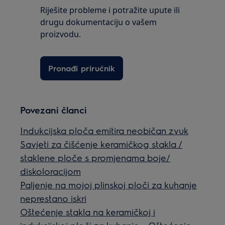
Riješite probleme i potražite upute ili
drugu dokumentaciju o vašem
proizvodu.
Pronađi priručnik
Povezani članci
Indukcijska ploča emitira neobičan zvuk
Savjeti za čišćenje keramičkog stakla /
staklene ploče s promjenama boje/
diskoloracijom
Paljenje na mojoj plinskoj ploči za kuhanje
neprestano iskri
Oštećenje stakla na keramičkoj i