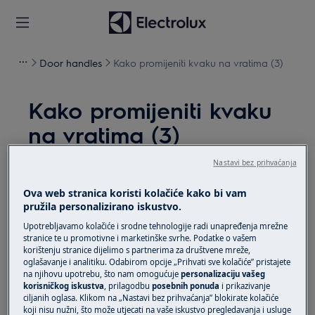
Door handles
Kako promijeniti kvaku na vratima (3)
Kako promijeniti kvaku
na vratima (3)
Nastavi bez prihvaćanja
Rješenje
Ova web stranica koristi kolačiće kako bi vam
Prije bilo kakvog postupka održavanja, isključite
pružila personalizirano iskustvo.
uređaj i odspojite utikač iz
utičnice.
Upotrebljavamo kolačiće i srodne tehnologije radi unapređenja mrežne
stranice te u promotivne i marketinške svrhe. Podatke o vašem
Uvijek pazite kad premještate uređaje, za teške
korištenju stranice dijelimo s partnerima za društvene mreže,
uređaje potrebno je da ih premjeste dvije osobe.
oglašavanje i analitiku. Odabirom opcije „Prihvati sve kolačiće” pristajete
na njihovu upotrebu, što nam omogućuje
personalizaciju vašeg
Uvijek koristite zaštitne rukavice i zatvorenu obuću.
korisničkog iskustva
, prilagodbu
posebnih ponuda
i prikazivanje
ciljanih oglasa. Klikom na „Nastavi bez prihvaćanja” blokirate kolačiće
koji nisu nužni, što može utjecati na vaše iskustvo pregledavanja i usluge