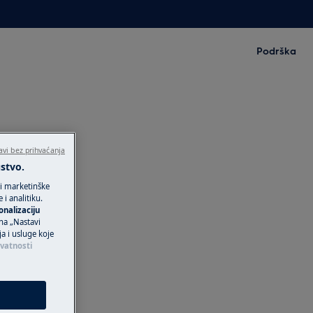
Podrška
avi bez prihvaćanja
ustvo.
 i marketinške
i analitiku.
onalizaciju
 na „Nastavi
ja i usluge koje
ivatnosti