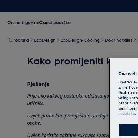
Online trgovine
Članci podrške
Podrška
EcoDesign
EcoDesign-Cooling
Door handles
Kako promijeniti kvaku
Ova web s
Upotrebljav
Rješenje
svrhe. Podat
Odabirom op
Prije bilo kakvog postupka održavanja, isključite ure
vašeg koris
utičnice.
bez prihvaća
vam možemo 
podataka
.
Uvijek pazite kad premještate uređaje, za teške uređ
osobe.
Uvijek koristite zaštitne rukavice i zatvorenu obuću.