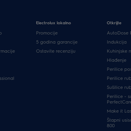
Electrolux lokalno
Otkrijte
p
Promocije
AutoDose 
5 godina garancije
Indukcija
rmacije
Ostavite recenziju
Kuhinjske 
Hlađenje
Perilice p
ssional
Perilice ru
Sušilice ru
Perilice - s
PerfectCar
Make it Las
Štapni usis
800