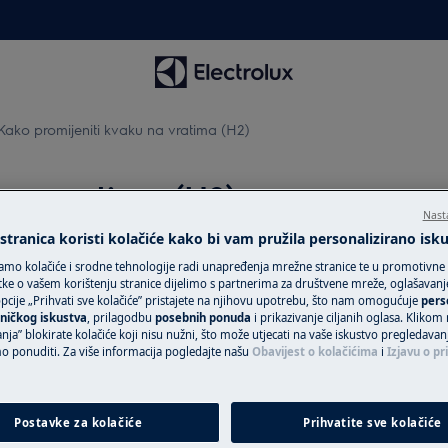
Kako promijeniti kvaku na vratima (H2)
 na vratima (H2)
Nast
tranica koristi kolačiće kako bi vam pružila personalizirano isk
amo kolačiće i srodne tehnologije radi unapređenja mrežne stranice te u promotivne
ke o vašem korištenju stranice dijelimo s partnerima za društvene mreže, oglašavanje 
cije „Prihvati sve kolačiće” pristajete na njihovu upotrebu, što nam omogućuje
pers
đaj i odspojite mrežni utikač iz
ničkog iskustva
, prilagodbu
posebnih ponuda
i prikazivanje ciljanih oglasa. Klikom
nja” blokirate kolačiće koji nisu nužni, što može utjecati na vaše iskustvo pregledavan
ponuditi. Za više informacija pogledajte našu
Obavijest o kolačićima
i
Izjavu o pr
aje potrebno je da ih premjeste dvije
Postavke za kolačiće
Prihvatite sve kolačiće