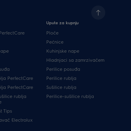
Upute za kupnju
PerfectCare
Ploče
Pećnice
nape
Kuhinjske nape
Hladnjaci sa zamrzivačem
osuđa
Perilice posuđa
blja PerfectCare
Perilice rublja
blja PerfectCare
Sušilice rublja
ušilice rublja
Perilice-sušilice rublja
e
t Tips
avač Electrolux