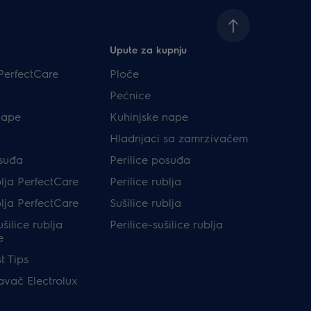
Upute za kupnju
PerfectCare
Ploče
Pećnice
nape
Kuhinjske nape
Hladnjaci sa zamrzivačem
osuđa
Perilice posuđa
blja PerfectCare
Perilice rublja
blja PerfectCare
Sušilice rublja
ušilice rublja
Perilice-sušilice rublja
e
t Tips
avač Electrolux