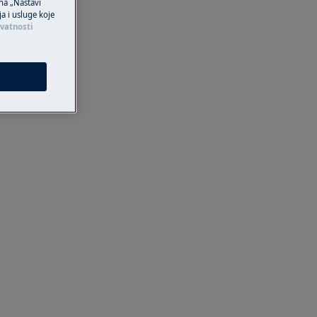
 na „Nastavi
ja i usluge koje
ivatnosti