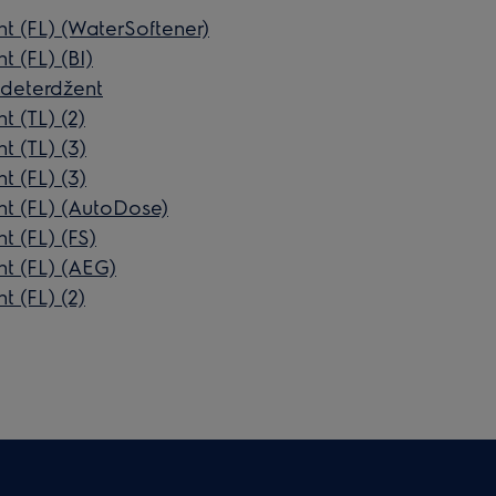
ent (FL) (WaterSoftener)
t (FL) (BI)
i deterdžent
t (TL) (2)
t (TL) (3)
t (FL) (3)
ent (FL) (AutoDose)
nt (FL) (FS)
ent (FL) (AEG)
t (FL) (2)