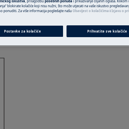
ničkog iskustva
, prilagodbu
posebnih ponuda
i prikazivanje ciljanih oglasa. Klikom
nja” blokirate kolačiće koji nisu nužni, što može utjecati na vaše iskustvo pregledavan
opravljanje može imati sigurnosne
ponuditi. Za više informacija pogledajte našu
Obavijest o kolačićima
i
Izjavu o pr
t
Postavke za kolačiće
Prihvatite sve kolačiće
ebi dok je element za zaključavanje