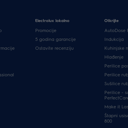
Electrolux lokalno
Otkrijte
p
Promocije
AutoDose 
5 godina garancije
Indukcija
rmacije
Ostavite recenziju
Kuhinjske 
Hlađenje
Perilice p
ssional
Perilice ru
Sušilice ru
Perilice - s
PerfectCar
Make it Las
Štapni usis
800