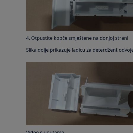
4. Otpustite kopče smještene na donjoj strani
Slika dolje prikazuje ladicu za deterdžent odvo
Video s uputama