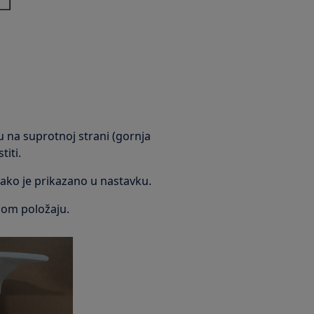
u na suprotnoj strani (gornja
titi.
kako je prikazano u nastavku.
nom položaju.