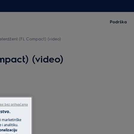
Podrška
a deterdžent (FL Compact) (video)
ompact) (video)
avi bez prihvaćanja
ustvo.
 i marketinške
i analitiku.
onalizaciju