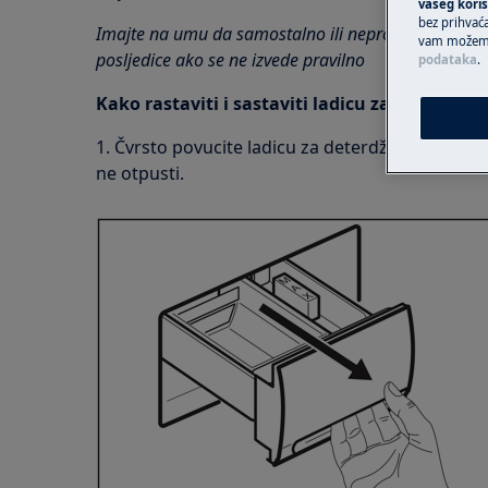
vašeg koris
bez prihvaća
Imajte na umu da samostalno ili neprofesionalno p
vam možemo 
posljedice ako se ne izvede pravilno
podataka
.
Kako rastaviti i sastaviti ladicu za deterdžen
1. Čvrsto povucite ladicu za deterdžent prema s
ne otpusti.