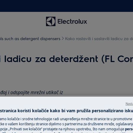
als such as detergent dispensers
Kako rastaviti i sastaviti ladicu z
ti ladicu za deterdžent (FL C
đaj i odspojite mrežni utikač iz
Nast
tranica koristi kolačiće kako bi vam pružila personalizirano isk
aje potrebno je da ih premjeste dvije
amo kolačiće i srodne tehnologije radi unapređenja mrežne stranice te u promotivne
ke o vašem korištenju stranice dijelimo s partnerima za društvene mreže, oglašavanje 
cije „Prihvati sve kolačiće” pristajete na njihovu upotrebu, što nam omogućuje
pers