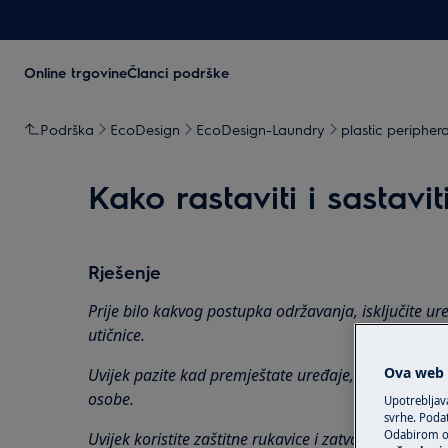
Online trgovine
Članci podrške
Podrška
EcoDesign
EcoDesign-Laundry
plastic peripher
Kako rastaviti i sastavi
Rješenje
Prije bilo kakvog postupka održavanja, isključite ure
utičnice.
Ova web s
Uvijek pazite kad premještate uređaje, za teške uređ
osobe.
Upotrebljav
svrhe. Podat
Odabirom op
Uvijek koristite zaštitne rukavice i zatvorenu obuću.