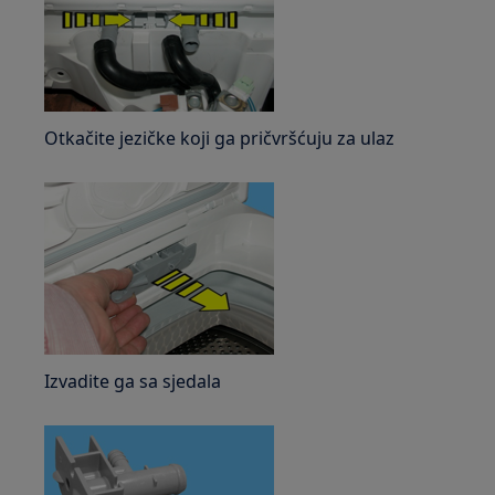
Otkačite jezičke koji ga pričvršćuju za ulaz
Izvadite ga sa sjedala