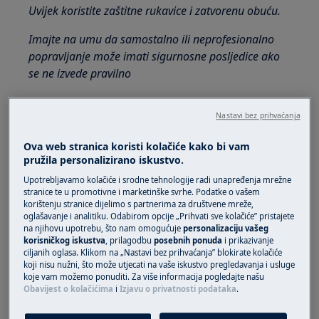
Uvijek koristite zaštitne rukavice i zatvorenu obuću.
Imajte na umu da samostalno ili neprofesionalno
popravljanje može imati sigurnosne posljedice ako
se ne izvede pravilno
1. Dozator za vodu
Nastavi bez prihvaćanja
Ova web stranica koristi kolačiće kako bi vam
pružila personalizirano iskustvo.
Upotrebljavamo kolačiće i srodne tehnologije radi unapređenja mrežne
stranice te u promotivne i marketinške svrhe. Podatke o vašem
korištenju stranice dijelimo s partnerima za društvene mreže,
oglašavanje i analitiku. Odabirom opcije „Prihvati sve kolačiće” pristajete
na njihovu upotrebu, što nam omogućuje
personalizaciju vašeg
korisničkog iskustva
, prilagodbu
posebnih ponuda
i prikazivanje
ciljanih oglasa. Klikom na „Nastavi bez prihvaćanja” blokirate kolačiće
Podignite poklopac.
koji nisu nužni, što može utjecati na vaše iskustvo pregledavanja i usluge
koje vam možemo ponuditi. Za više informacija pogledajte našu
Uklonite spremnik za deterdžent.
Obavijest o kolačićima
i
Izjavu o privatnosti podataka
.