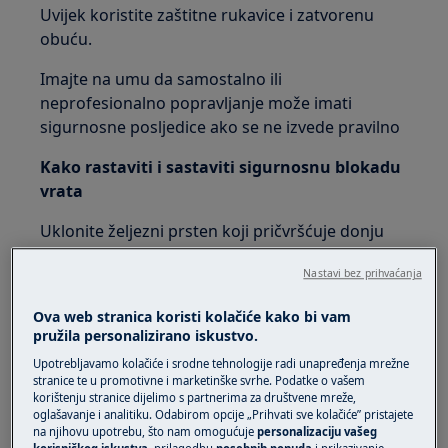
Uvijek koristite zaštitne rukavice i zatvorenu
obuću.
Imajte na umu da samostalno ili
neprofesionalno popravljanje može imati
sigurnosne posljedice ako se ne izvede pravilno
Kako rastaviti i sastaviti sigurnosnu blokadu
vrata
Uklonite željezni prsten koji pričvršćuje donju
brtvu za jedinicu.
Nastavi bez prihvaćanja
Ova web stranica koristi kolačiće kako bi vam
pružila personalizirano iskustvo.
Upotrebljavamo kolačiće i srodne tehnologije radi unapređenja mrežne
stranice te u promotivne i marketinške svrhe. Podatke o vašem
korištenju stranice dijelimo s partnerima za društvene mreže,
oglašavanje i analitiku. Odabirom opcije „Prihvati sve kolačiće” pristajete
na njihovu upotrebu, što nam omogućuje
personalizaciju vašeg