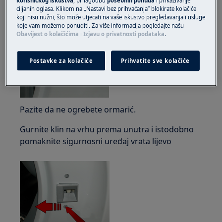
korisničkog iskustva
, prilagodbu
posebnih ponuda
i prikazivanje
ciljanih oglasa. Klikom na „Nastavi bez prihvaćanja” blokirate kolačiće
Uklonite dio donje brtve iz ormara.
koji nisu nužni, što može utjecati na vaše iskustvo pregledavanja i usluge
koje vam možemo ponuditi. Za više informacija pogledajte našu
Obavijest o kolačićima
i
Izjavu o privatnosti podataka
.
Postavke za kolačiće
Prihvatite sve kolačiće
Pazite da ne ogrebete ormarić.
Gurnite klin na vrhu prema unutra i istodobno
pomaknite sigurnosni uređaj vrata lijevo