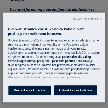
Ova platforma nije opremljena prekidačem za
uključivanje/isključivanje.
Nastavi bez prihvaćanja
Prije nego pristupite unutarnjim
Ova web stranica koristi kolačiće kako bi vam
komponentama, izvadite utikač iz utičnice kako
pružila personalizirano iskustvo.
biste isključili napajanje.
Upotrebljavamo kolačiće i srodne tehnologije radi unapređenja mrežne
stranice te u promotivne i marketinške svrhe. Podatke o vašem
Neke od komponenti u mehaničkom dijelu
korištenju stranice dijelimo s partnerima za društvene mreže,
mogu uzrokovati ozljede, stoga nosite
oglašavanje i analitiku. Odabirom opcije „Prihvati sve kolačiće” pristajete
odgovarajuću zaštitu i nastavite s oprezom.
na njihovu upotrebu, što nam omogućuje
personalizaciju vašeg
korisničkog iskustva
, prilagodbu
posebnih ponuda
i prikazivanje
ciljanih oglasa. Klikom na „Nastavi bez prihvaćanja” blokirate kolačiće
Uvijek ispraznite svu vodu iz uređaja prije nego
koji nisu nužni, što može utjecati na vaše iskustvo pregledavanja i usluge
što ga položite na bok.
koje vam možemo ponuditi. Za više informacija pogledajte našu
Obavijest o kolačićima
i
Izjavu o privatnosti podataka
.
Ako se uređaj mora postaviti na bok zbog
održavanja ili iz nekog drugog razloga, položite
Postavke za kolačiće
Prihvatite sve kolačiće
ga na lijevu stranu kako biste izbjegli rizik od
pada bilo kakve zaostale vode na glavnu ploču.