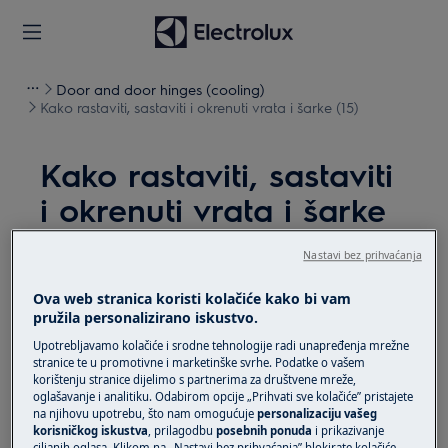
Door and door hinges (cooling)
Kako rastaviti, sastaviti i okrenuti vrata i šarke (15)
Kako rastaviti, sastaviti
i okrenuti vrata i šarke
(15)
Nastavi bez prihvaćanja
Rješenje
Ova web stranica koristi kolačiće kako bi vam
pružila personalizirano iskustvo.
Prije bilo kakvog postupka održavanja, isključite
Upotrebljavamo kolačiće i srodne tehnologije radi unapređenja mrežne
uređaj i odspojite mrežni utikač iz
utičnice.
stranice te u promotivne i marketinške svrhe. Podatke o vašem
korištenju stranice dijelimo s partnerima za društvene mreže,
Uvijek pazite kad premještate uređaje, za teške
oglašavanje i analitiku. Odabirom opcije „Prihvati sve kolačiće” pristajete
na njihovu upotrebu, što nam omogućuje
personalizaciju vašeg
uređaje potrebno je da ih premjeste dvije osobe.
korisničkog iskustva
, prilagodbu
posebnih ponuda
i prikazivanje
ciljanih oglasa. Klikom na „Nastavi bez prihvaćanja” blokirate kolačiće