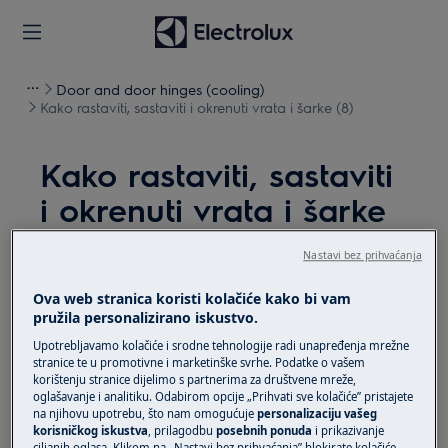
Door and door hinges (cooling)
Kako rastaviti, sastaviti i okrenuti vrata i šarke (8)
Kako rastaviti, sastaviti
i okrenuti vrata i šarke
(8)
Nastavi bez prihvaćanja
Rješenje
Ova web stranica koristi kolačiće kako bi vam
pružila personalizirano iskustvo.
Prije bilo kakvog postupka održavanja, isključite
Upotrebljavamo kolačiće i srodne tehnologije radi unapređenja mrežne
uređaj i odspojite mrežni utikač iz
utičnice.
stranice te u promotivne i marketinške svrhe. Podatke o vašem
korištenju stranice dijelimo s partnerima za društvene mreže,
Uvijek pazite kad premještate uređaje, za teške
oglašavanje i analitiku. Odabirom opcije „Prihvati sve kolačiće” pristajete
na njihovu upotrebu, što nam omogućuje
personalizaciju vašeg
uređaje potrebno je da ih premjeste dvije osobe.
korisničkog iskustva
, prilagodbu
posebnih ponuda
i prikazivanje
ciljanih oglasa. Klikom na „Nastavi bez prihvaćanja” blokirate kolačiće