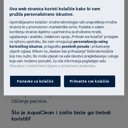
Ova web stranica koristi kolačiće kako bi vam
pružila personalizirano iskustvo.
Čišćenje pećnice ne mora biti noćna mora.
Upotrebljavamo kolačiće i srodne tehnologije radi unapređenja mrežne
Funkcija AquaClean dostupna na odabranim
stranice te u promotivne i marketinške svrhe. Podatke o vašem
korištenju stranice dijelimo s partnerima za društvene mreže,
modelima Electrolux pećnica olakšat će vam
oglašavanje i analitiku. Odabirom opcije „Prihvati sve kolačiće” pristajete
čišćenje pećnice. Djeluje na prskanje i ostatke
na njihovu upotrebu, što nam omogućuje
personalizaciju vašeg
korisničkog iskustva
, prilagodbu
posebnih ponuda
i prikazivanje
hrane kako biste lakše očistili i najtvrdokorniju
ciljanih oglasa. Klikom na „Nastavi bez prihvaćanja” blokirate kolačiće
prljavštinu. Uživajte u održavanju pećnice s
koji nisu nužni, što može utjecati na vaše iskustvo pregledavanja i usluge
koje vam možemo ponuditi. Za više informacija pogledajte našu
lakoćom zahvaljujući funkciji AquaClean.
Obavijest o kolačićima
i
Izjavu o privatnosti podataka
.
Različiti modeli Electrolux pećnica mogu imati
različite funkcije za čišćenje. Pogledajte
Postavke za kolačiće
Prihvatite sve kolačiće
korisnički priručnik i saznajte koje funkcije za
čišćenje ima vaša pećnica kako biste si olakšali
čišćenje pećnice.
Što je AquaClean i zašto biste ga trebali
koristiti?