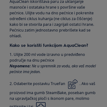
AquaClean iskorištava paru za uklanjanje
masnoće i ostataka hrane s površine vaše
pećnice. Ulijte vodu na dno pećnice i pokrenite
određeni ciklus kuhanja (ne ciklus za čišćenje)
kako bi se stvorila para i zagrijali ostatci hrane.
Pećnicu zatim jednostavno prebrišete kad se
ohladi.
Kako se koristiti funkcijom AquaClean?
1. Ulijte 200 ml vode izravno u predviđeno
područje na dnu pećnice
Napomena:
Ne u spremnik za vodu, ako vaš model
pećnice ima jedan.
2. Odaberite postavku TrueFan
. Ako vaš
proizvod ima gumb SteamBake, poseban gumb
na upravljačkoj ploči s ikonom pare, molimo
pritisnite i taj