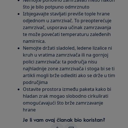
Nemojte ponovno zamrzavati meso nakon
što je bilo potpuno odmrznuto
Izbjegavajte stavljati previše tople hrane
odjednom u zamrzivač. To preopterećuje
zamrzivač, usporava učinak zamrzavanja
te može povećati temperaturu zaleđenih
namirnica.
Nemojte držati sladoled, ledene lizalice ni
kruh u vratima zamrzivača ili na gornjoj
polici zamrzivača: ta područja nisu
najhladnije zone zamrzivača i stoga bi se ti
artikli mogli brže odlediti ako se drže u tim
područjima
Ostavite prostora između paketa kako bi
hladan zrak mogao slobodno cirkulirati
omogućavajući što brže zamrzavanje
hrane
Je li vam ovaj članak bio koristan?