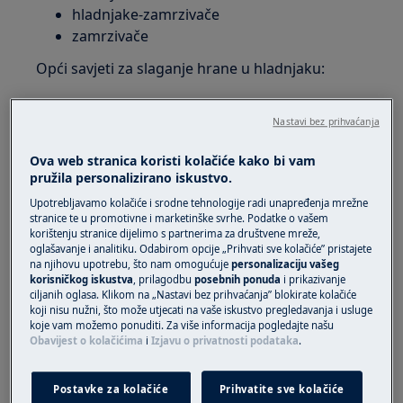
hladnjake-zamrzivače
zamrzivače
Opći savjeti za slaganje hrane u hladnjaku:
Izbjegavajte pretrpavanje polica aparata
Nastavi bez prihvaćanja
jer to smanjuje cirkulaciju zraka i uzrokuje
neravnomjerno hlađenje.
Ova web stranica koristi kolačiće kako bi vam
Prije odlaganja u aparat, pokrijte hranu i
pružila personalizirano iskustvo.
obrišite posude. Time se izbjegava
Upotrebljavamo kolačiće i srodne tehnologije radi unapređenja mrežne
nakupljanje vlage unutar uređaja.
stranice te u promotivne i marketinške svrhe. Podatke o vašem
Zamotajte sve artikle jakog mirisa ili visoke
korištenju stranice dijelimo s partnerima za društvene mreže,
oglašavanje i analitiku. Odabirom opcije „Prihvati sve kolačiće” pristajete
vlažnosti.
na njihovu upotrebu, što nam omogućuje
personalizaciju vašeg
Voće i povrće držite u ladicama u kojima
korisničkog iskustva
, prilagodbu
posebnih ponuda
i prikazivanje
ciljanih oglasa. Klikom na „Nastavi bez prihvaćanja” blokirate kolačiće
zatvorena vlaga doprinosti čuvanju
koji nisu nužni, što može utjecati na vaše iskustvo pregledavanja i usluge
kvalitete proizvoda dulje vrijeme. Većinu
koje vam možemo ponuditi. Za više informacija pogledajte našu
voća i povrća treba držati na niskim
Obavijest o kolačićima
i
Izjavu o privatnosti podataka
.
temperaturama i visokoj vlažnosti.
Zamotajte sirovo meso i perad tako dobro
Postavke za kolačiće
Prihvatite sve kolačiće