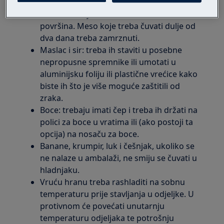
da ne može doći do curenja ni
kontaminacije ostalih namirnica ili
površina. Meso koje treba čuvati dulje od
dva dana treba zamrznuti.
Maslac i sir: treba ih staviti u posebne
nepropusne spremnike ili umotati u
aluminijsku foliju ili plastične vrećice kako
biste ih što je više moguće zaštitili od
zraka.
Boce: trebaju imati čep i treba ih držati na
polici za boce u vratima ili (ako postoji ta
opcija) na nosaču za boce.
Banane, krumpir, luk i češnjak, ukoliko se
ne nalaze u ambalaži, ne smiju se čuvati u
hladnjaku.
Vruću hranu treba rashladiti na sobnu
temperaturu prije stavljanja u odjeljke. U
protivnom će povećati unutarnju
temperaturu odjeljaka te potrošnju