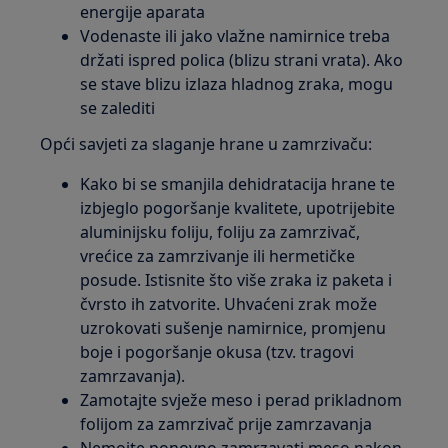
energije aparata
Vodenaste ili jako vlažne namirnice treba
držati ispred polica (blizu strani vrata). Ako
se stave blizu izlaza hladnog zraka, mogu
se zalediti
Opći savjeti za slaganje hrane u zamrzivaču:
Kako bi se smanjila dehidratacija hrane te
izbjeglo pogoršanje kvalitete, upotrijebite
aluminijsku foliju, foliju za zamrzivač,
vrećice za zamrzivanje ili hermetičke
posude. Istisnite što više zraka iz paketa i
čvrsto ih zatvorite. Uhvaćeni zrak može
uzrokovati sušenje namirnice, promjenu
boje i pogoršanje okusa (tzv. tragovi
zamrzavanja).
Zamotajte svježe meso i perad prikladnom
folijom za zamrzivač prije zamrzavanja