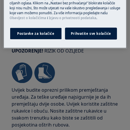
ciljanih oglasa. Klikom na „Nastavi bez prihvaćanja” blokirate kolačiće
koji nisu nužni, što može utjecati na vaše iskustvo pregledavanja i usluge
koje vam možemo ponuditi. Za više informacija pogledajte našu
Obavijest o kolačićima
i
Izjavu o privatnosti podataka
.
Postavke za kolačiće
Prihvatite sve kolačiće
UPOZORENJE!
RIZIK OD OZLJEDE
Uvijek budite oprezni prilikom premještanja
uređaja. Za teške uređaje najsigurnije je da ih
premještaju dvije osobe. Uvijek koristite zaštitne
rukavice i obuću. Nosite zaštitne rukavice u
svakom trenutku kako biste se zaštitili od
posjekotina oštrih rubova.