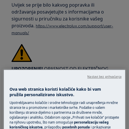
Uvijek se prije bilo kakvog popravka ili
održavanja posavjetujte s informacijama o
sigurnosti u priručniku za korisnike vašeg
proizvoda.
https://www.electrolux.com/support/user-
manuals/
UPOZORENJE!
OPASNOST OD ELEKTRIČNOG
UDARA
Nastavi bez prihvaćanja
Prije bilo kakvog popravka ili održavanja,
Ova web stranica koristi kolačiće kako bi vam
isključite uređaj i odspojite utikač iz električne
pružila personalizirano iskustvo.
utičnice.
Upotrebljavamo kolačiće i srodne tehnologije radi unapređenja mrežne
stranice te u promotivne i marketinške svrhe. Podatke o vašem
korištenju stranice dijelimo s partnerima za društvene mreže,
oglašavanje i analitiku. Odabirom opcije „Prihvati sve kolačiće” pristajete
na njihovu upotrebu, što nam omogućuje
personalizaciju vašeg
korisničkog iskustva
, prilagodbu
posebnih ponuda
i prikazivanje