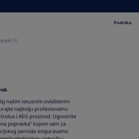
Podrška
grijač (1)
vak
eđaj našim iskusnim ovlaštenim
urajte najbolju profesionalnu
ctrolux i AEG proizvod. Ugovorite
jena popravka“ kojom vam za
ncijskog perioda osiguravamo
omoći: ekskluzivnu tehničku