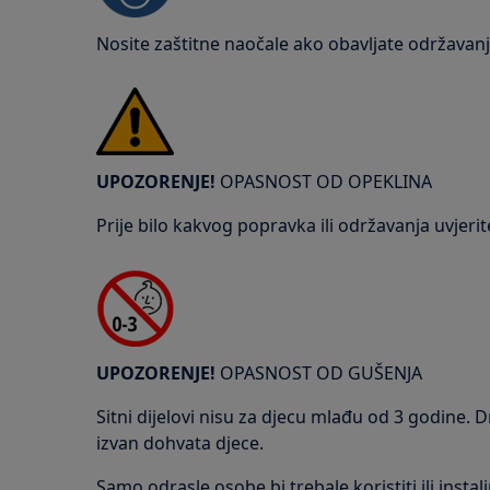
Nosite zaštitne naočale ako obavljate održavanje
UPOZORENJE!
OPASNOST OD OPEKLINA
Prije bilo kakvog popravka ili održavanja uvjerit
UPOZORENJE!
OPASNOST OD GUŠENJA
Sitni dijelovi nisu za djecu mlađu od 3 godine. D
izvan dohvata djece.
Samo odrasle osobe bi trebale koristiti ili instal