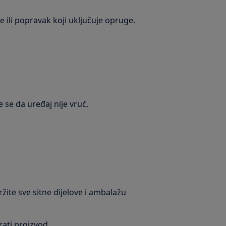
 ili popravak koji uključuje opruge.
e se da uređaj nije vruć.
ržite sve sitne dijelove i ambalažu
irati proizvod.