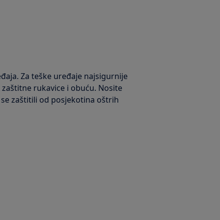
đaja. Za teške uređaje najsigurnije
e zaštitne rukavice i obuću. Nosite
e zaštitili od posjekotina oštrih