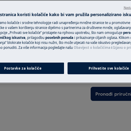
intervenciju po fi
Nast
tranica koristi kolačiće kako bi vam pružila personalizirano isk
amo kolačiće i srodne tehnologije radi unapređenja mrežne stranice te u promotivne
Rezerviraj servi
ke o vašem korištenju stranice dijelimo s partnerima za društvene mreže, oglašavanje 
cije „Prihvati sve kolačiće” pristajete na njihovu upotrebu, što nam omogućuje
pers
DARA
ničkog iskustva
, prilagodbu
posebnih ponuda
i prikazivanje ciljanih oglasa. Klikom
nja” blokirate kolačiće koji nisu nužni, što može utjecati na vaše iskustvo pregledavan
ponuditi. Za više informacija pogledajte našu
Obavijest o kolačićima
i
Izjavu o pr
ite uređaj i odspojite utikač iz
Pronađite svoj p
Riješite probleme 
Postavke za kolačiće
Prihvatite sve kolačiće
dokumentaciju o 
Pronađi priručn