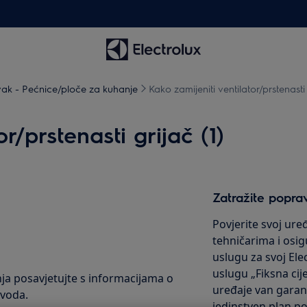
ak - Pećnice/ploče za kuhanje
Kako zamijeniti ventilator/prstenasti 
r/prstenasti grijač (1)
Zatražite popra
Povjerite svoj ur
tehničarima i osig
uslugu za svoj Ele
uslugu „Fiksna ci
nja posavjetujte s informacijama o
uređaje van gara
zvoda.
jedinstven plan p