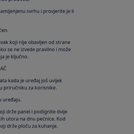
ijenjenu svrhu i provjerite je li
ćen.
ak koji nije obavljen od strane
ko se ne izvede pravilno i može
a je ključno.
JAČ
ata kada je uređaj još uvijek
u priručniku za korisnike.
o uređaju.
oji drže panel i podignite dvije
ućih utora na dnu pećnice. Kod
oji drže ploču za kuhanje.