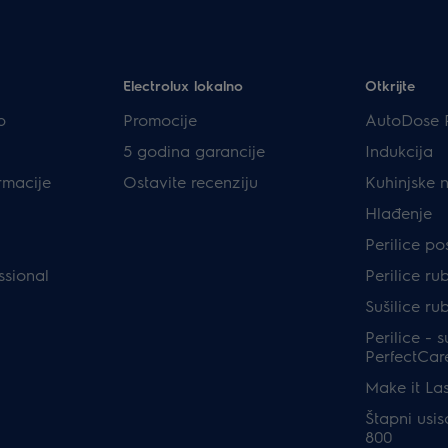
Electrolux lokalno
Otkrijte
p
Promocije
AutoDose 
5 godina garancije
Indukcija
rmacije
Ostavite recenziju
Kuhinjske 
Hlađenje
Perilice p
ssional
Perilice ru
Sušilice ru
Perilice - s
PerfectCar
Make it Las
Štapni usis
800