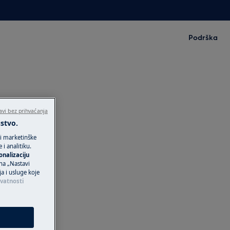
Podrška
avi bez prihvaćanja
ustvo.
 i marketinške
i analitiku.
onalizaciju
 na „Nastavi
ja i usluge koje
ivatnosti