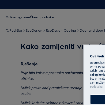
Online trgovine
Članci podrške
Podrška
EcoDesign
EcoDesign-Cooling
Door and door h
Kako zamijeniti vrata (2
Ova web s
Upotrebljav
Rješenje
svrhe. Podat
Odabirom op
Prije bilo kakvog postupka održavanja, isključite ure
vašeg koris
utičnice.
bez prihvaća
vam možemo 
podataka
.
Uvijek pazite kad premještate uređaje, za teške uređ
osobe.
Uvijek koristite zaštitne rukavice i zatvorenu obuću.