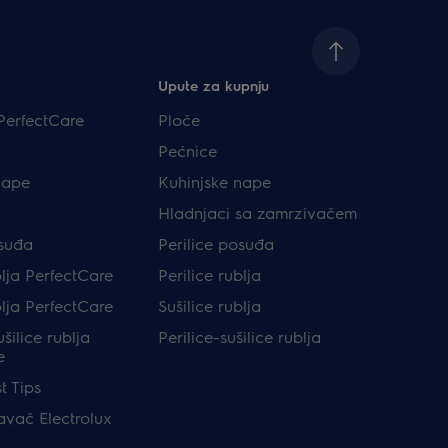
Upute za kupnju
PerfectCare
Ploče
Pećnice
nape
Kuhinjske nape
Hladnjaci sa zamrzivačem
osuđa
Perilice posuđa
blja PerfectCare
Perilice rublja
blja PerfectCare
Sušilice rublja
ušilice rublja
Perilice-sušilice rublja
e
t Tips
avač Electrolux