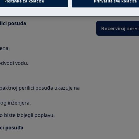
Postavke za kolačiće
Prihvatite sve kolačiće
intervenciju po fi
lici posuđa
Rezerviraj servi
jena.
 odvodi vodu.
aktnoj perilici posuđa ukazuje na
og inženjera.
o biste izbjegli poplavu.
ici posuđa