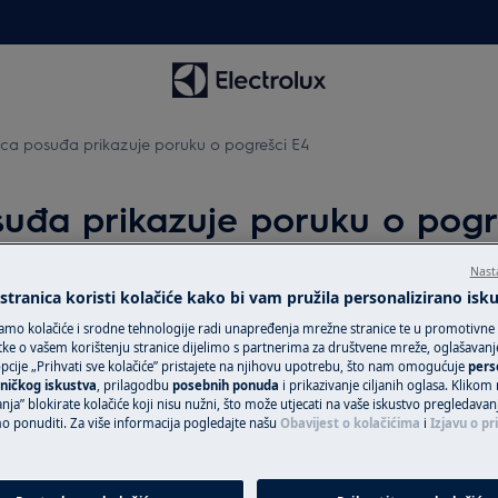
ica posuđa prikazuje poruku o pogrešci E4
suđa prikazuje poruku o pogr
Nast
tranica koristi kolačiće kako bi vam pružila personalizirano isk
Zatražite popra
uku o pogrešci
E4
amo kolačiće i srodne tehnologije radi unapređenja mrežne stranice te u promotivne
ke o vašem korištenju stranice dijelimo s partnerima za društvene mreže, oglašavanje 
signal otprilike 30 sekundi
Povjerite svoj ur
cije „Prihvati sve kolačiće” pristajete na njihovu upotrebu, što nam omogućuje
pers
ničkog iskustva
, prilagodbu
posebnih ponuda
i prikazivanje ciljanih oglasa. Klikom
tehničarima i osig
nja” blokirate kolačiće koji nisu nužni, što može utjecati na vaše iskustvo pregledavan
uslugu za svoj Ele
ponuditi. Za više informacija pogledajte našu
Obavijest o kolačićima
i
Izjavu o pr
uslugu „Fiksna ci
uređaje van gara
jedinstven plan p