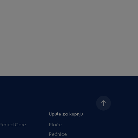
Upute za kupnju
PerfectCare
Ploče
Pećnice