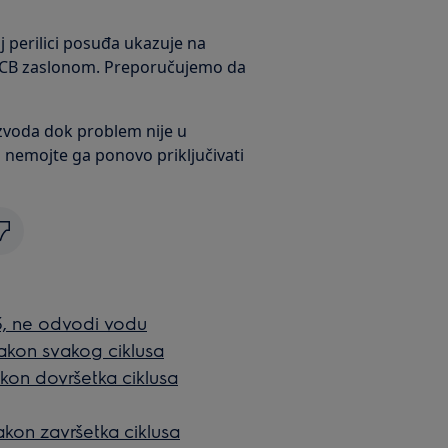
 perilici posuđa ukazuje na
PCB zaslonom. Preporučujemo da
voda dok problem nije u
 i nemojte ga ponovo priključivati
3, ne odvodi vodu
akon svakog ciklusa
akon dovršetka ciklusa
nakon završetka ciklusa