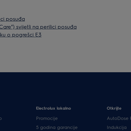
lici posuđa
re") svijetli na perilici posuđa
ku o pogrešci E3
Electrolux lokalno
Otkrijte
p
Promocije
AutoDose 
5 godina garancije
Indukcija