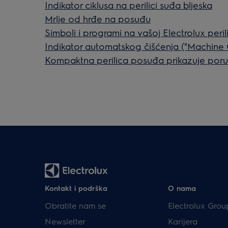
Indikator ciklusa na perilici suđa bljeska
Mrlje od hrđe na posuđu
Simboli i programi na vašoj Electrolux peri
Indikator automatskog čišćenja ("Machine Ca
Kompaktna perilica posuđa prikazuje poru
Kontakt i podrška
O nama
Obratite nam se
Electrolux Grou
Newsletter
Karijera