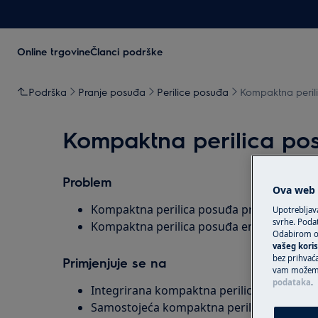
Online trgovine
Članci podrške
Podrška
Pranje posuđa
Perilice posuđa
Kompaktna peril
Kompaktna perilica po
Problem
Ova web s
Kompaktna perilica posuđa prikazuje por
Upotrebljav
svrhe. Podat
Kompaktna perilica posuđa emitira zvučni 
Odabirom op
vašeg koris
bez prihvaća
Primjenjuje se na
vam možemo 
podataka
.
Integrirana kompaktna perilica posuđa
Samostojeća kompaktna perilica posuđa