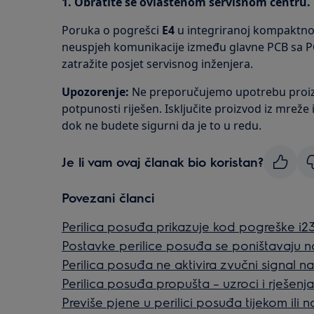
1. Obratite se ovlaštenom servisnom
centru.
Poruka o pogrešci
E4
u integriranoj kompaktnoj
neuspjeh komunikacije između glavne PCB sa 
zatražite posjet servisnog inženjera.
Upozorenje:
Ne preporučujemo upotrebu proiz
potpunosti riješen. Isključite proizvod iz mreže
dok ne budete sigurni da je to u redu.
Je li vam ovaj članak bio koristan?
Povezani članci
Perilica posuđa prikazuje kod pogreške i2
Postavke perilice posuđa se poništavaju n
Perilica posuđa ne aktivira zvučni signal n
Perilica posuđa propušta – uzroci i rješenja
Previše pjene u perilici posuđa tijekom ili 