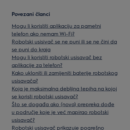
Povezani članci
Mogu li koristiti aplikaciju za pametni
telefon ako nemam Wi-Fi?
Robotski usisivač se ne puni ili se ne čini da
se puni do kraja
Mogu li koristiti robotski usisavač bez
aplikacije za telefon?
Kako ukloniti ili zamijeniti baterije robotskog
usisavača?
Koja je maksimalna debljina tepiha na kojoj
se koristi robotski usisavač?
Što se događa ako (nova) prepreka dođe
u područje koje je već mapirao robotski
usisavač?
Robotski usisavač prikazuje pogrešno