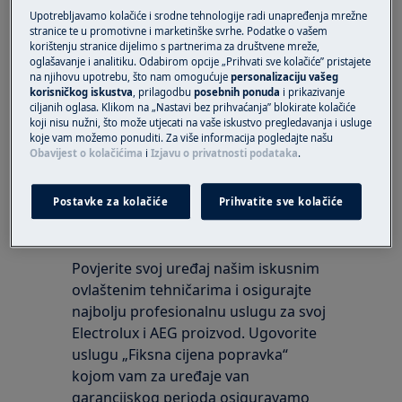
Robotski usisavač serije RX9
Upotrebljavamo kolačiće i srodne tehnologije radi unapređenja mrežne
stranice te u promotivne i marketinške svrhe. Podatke o vašem
korištenju stranice dijelimo s partnerima za društvene mreže,
Rješenje
oglašavanje i analitiku. Odabirom opcije „Prihvati sve kolačiće” pristajete
na njihovu upotrebu, što nam omogućuje
personalizaciju vašeg
Ne postoji rizik da se koristi robotski
korisničkog iskustva
, prilagodbu
posebnih ponuda
i prikazivanje
usisavač ako korisnik ima pejsmejker.
ciljanih oglasa. Klikom na „Nastavi bez prihvaćanja” blokirate kolačiće
koji nisu nužni, što može utjecati na vaše iskustvo pregledavanja i usluge
Je li vam ovaj članak bio koristan?
koje vam možemo ponuditi. Za više informacija pogledajte našu
Obavijest o kolačićima
i
Izjavu o privatnosti podataka
.
Postavke za kolačiće
Prihvatite sve kolačiće
Zatražite popravak
Povjerite svoj uređaj našim iskusnim
ovlaštenim tehničarima i osigurajte
najbolju profesionalnu uslugu za svoj
Electrolux i AEG proizvod. Ugovorite
uslugu „Fiksna cijena popravka“
kojom vam za uređaje van
garancijskog perioda osiguravamo